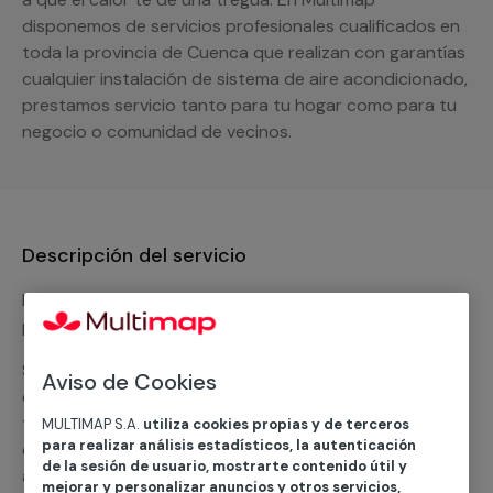
disponemos de servicios profesionales cualificados en
toda la provincia de Cuenca que realizan con garantías
cualquier instalación de sistema de aire acondicionado,
prestamos servicio tanto para tu hogar como para tu
negocio o comunidad de vecinos.
Descripción del servicio
Nuestro equipo de expertos ofrece un servicio con
precios competitivos en
climatización frio
Solicita tu presupuesto y te ofreceremos una solución
Aviso de Cookies
diseñada a tu medida y sin ningún compromiso. Un
técnico de MULTIMAP contactará inmediatamente
MULTIMAP S.A.
utiliza cookies propias y de terceros
para realizar análisis estadísticos, la autenticación
contigo para informarte sobre las diferentes
de la sesión de usuario, mostrarte contenido útil y
alternativas que podemos ofrecerte para el
servicio
mejorar y personalizar anuncios y otros servicios,