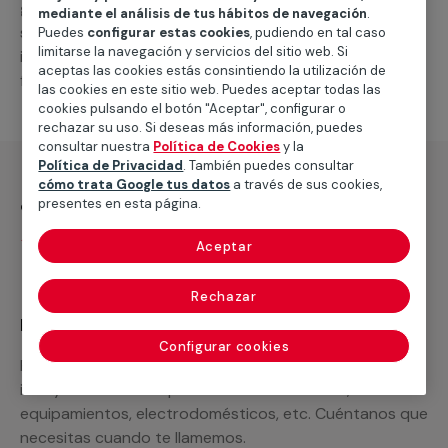
general de climatización frio
, como por ejemplo el
mediante el análisis de tus hábitos de navegación
.
suministro de los materiales necesarios, las
Puedes
configurar estas cookies
, pudiendo en tal caso
limitarse la navegación y servicios del sitio web. Si
intervenciones a realizar, o la mano de obra que hará
aceptas las cookies estás consintiendo la utilización de
falta para completar tu proyecto.
las cookies en este sitio web. Puedes aceptar todas las
cookies pulsando el botón "Aceptar", configurar o
rechazar su uso. Si deseas más información, puedes
consultar nuestra
Política de Cookies
y la
Política de Privacidad
. También puedes consultar
cómo trata Google tus datos
a través de sus cookies,
¿Qué incluye?
presentes en esta página.
Desplazamiento
Aceptar
Rechazar
Recuerda que en MULTIMAP
Configurar cookies
Podemos ofrecer cualquier servicio a medida
incluyendo todo lo que necesites: materiales,
equipamientos, electrodomésticos, etc. Cuéntanos que
necesitas cuando te llamemos.