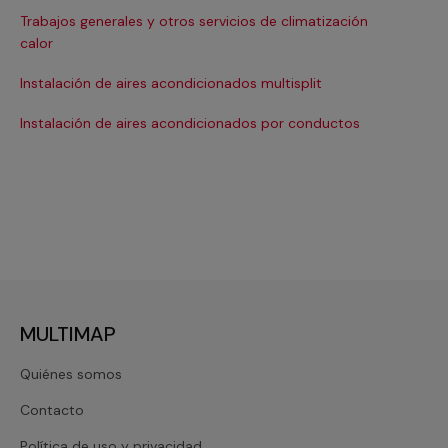
Trabajos generales y otros servicios de climatización
Ma
calor
Ma
Instalación de aires acondicionados multisplit
Ma
Instalación de aires acondicionados por conductos
Re
MULTIMAP
Quiénes somos
Contacto
Política de uso y privacidad