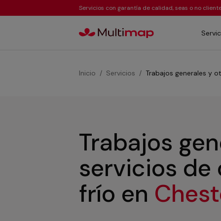
Servicios con garantía de calidad, seas o no clien
Servic
Inicio
Servicios
Trabajos generales y ot
Trabajos gen
servicios de
frío
en
Ches