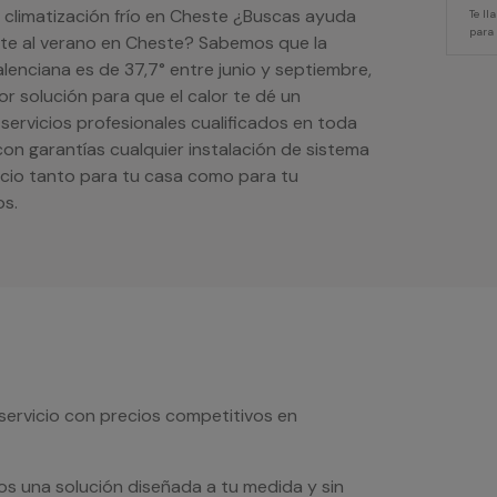
e climatización frío en Cheste ¿Buscas ayuda
Te l
para
ente al verano en Cheste? Sabemos que la
lenciana es de 37,7° entre junio y septiembre,
or solución para que el calor te dé un
ervicios profesionales cualificados en toda
 con garantías cualquier instalación de sistema
icio tanto para tu casa como para tu
os.
servicio con precios competitivos en
os una solución diseñada a tu medida y sin