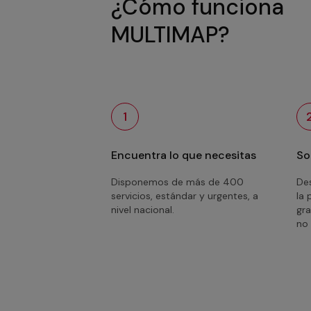
¿Cómo funciona
MULTIMAP?
1
Encuentra lo que necesitas
So
Disponemos de más de 400
Des
servicios, estándar y urgentes, a
la 
nivel nacional.
gra
no 