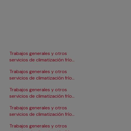
Trabajos generales y otros
Trabajos generales y 
servicios de climatización frío
servicios de climatizac
en Lleida
en Pamplona/Iruña
Trabajos generales y otros
Trabajos generales y 
servicios de climatización frío
servicios de climatizac
en Logroño
en Salamanca
Trabajos generales y otros
Trabajos generales y 
servicios de climatización frío
servicios de climatizac
en Madrid
en Santander
Trabajos generales y otros
Trabajos generales y 
servicios de climatización frío
servicios de climatizac
en Málaga
en Sevilla
Trabajos generales y otros
Trabajos generales y 