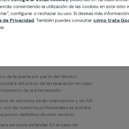
edida incluyendo todo lo que necesites:
 estás consintiendo la utilización de las cookies en este siti
ésticos, etc. Cuéntanos que necesitas
tar", configurar o rechazar su uso. Si deseas más informació
ca de Privacidad
. También puedes consultar
cómo trata Goo
na.
ico de la avería por parte del técnico
scontará del precio de la reparación en caso
 momento de la intervención.
os de servicios serán orientativos y sin IVA
sto uno de nuestros profesionales se pondrá
l precio definitivo de este servicio.
ra servicios estándar. En el caso de