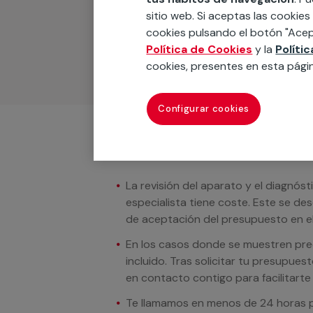
Podemos ofrecer cualquier servicio a m
sitio web. Si aceptas las cookies
materiales, equipamientos, electrodom
cookies pulsando el botón "Acep
cuando te llamemos.
Política de Cookies
y la
Políti
cookies, presentes en esta pági
Configurar cookies
Condiciones del servicio
La revisión del aparato y el diagnóst
especialista tiene coste. Este se de
de aceptación del presupuesto en el
En los casos donde se muestren preci
incluido. Tras solicitar tu presupue
en contacto contigo para facilitarte e
Te llamamos en menos de 24 horas pa