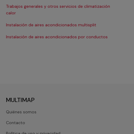
Trabajos generales y otros servicios de climatización
Ma
calor
Ma
Instalación de aires acondicionados multisplit
Ma
Instalación de aires acondicionados por conductos
Re
MULTIMAP
Quiénes somos
Contacto
Política de uso y privacidad