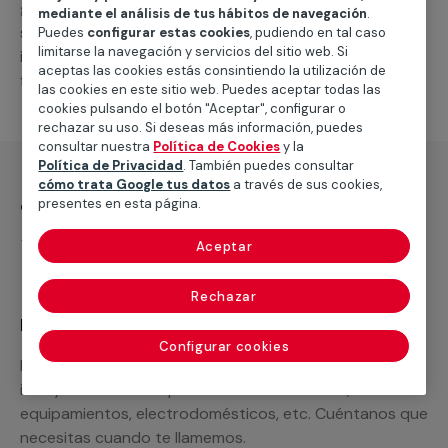
general de climatización frio
, como por ejemplo el
mediante el análisis de tus hábitos de navegación
.
suministro de los materiales necesarios, las
Puedes
configurar estas cookies
, pudiendo en tal caso
limitarse la navegación y servicios del sitio web. Si
intervenciones a realizar, o la mano de obra que hará
aceptas las cookies estás consintiendo la utilización de
falta para completar tu proyecto.
las cookies en este sitio web. Puedes aceptar todas las
cookies pulsando el botón "Aceptar", configurar o
rechazar su uso. Si deseas más información, puedes
consultar nuestra
Política de Cookies
y la
Política de Privacidad
. También puedes consultar
cómo trata Google tus datos
a través de sus cookies,
¿Qué incluye?
presentes en esta página.
Desplazamiento
Aceptar
Rechazar
Recuerda que en MULTIMAP
Configurar cookies
Podemos ofrecer cualquier servicio a medida
incluyendo todo lo que necesites: materiales,
equipamientos, electrodomésticos, etc. Cuéntanos que
necesitas cuando te llamemos.