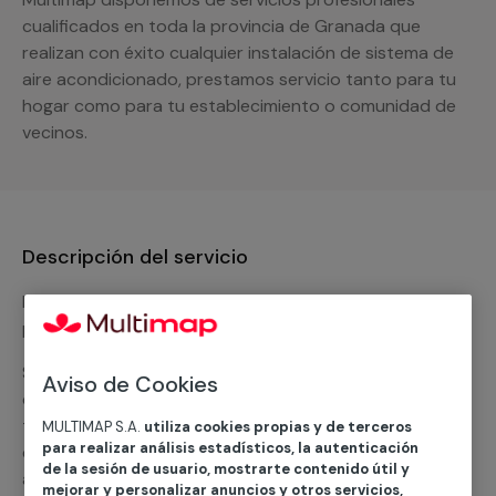
cualificados en toda la provincia de Granada que
realizan con éxito cualquier instalación de sistema de
aire acondicionado, prestamos servicio tanto para tu
hogar como para tu establecimiento o comunidad de
vecinos.
Descripción del servicio
Nuestro equipo de expertos ofrece un servicio con
precios competitivos en
climatización frio
Solicita tu presupuesto y te ofreceremos una solución
Aviso de Cookies
diseñada a tu medida y sin ningún compromiso. Un
técnico de MULTIMAP contactará inmediatamente
MULTIMAP S.A.
utiliza cookies propias y de terceros
para realizar análisis estadísticos, la autenticación
contigo para informarte sobre las diferentes
de la sesión de usuario, mostrarte contenido útil y
alternativas que podemos ofrecerte para el
servicio
mejorar y personalizar anuncios y otros servicios,