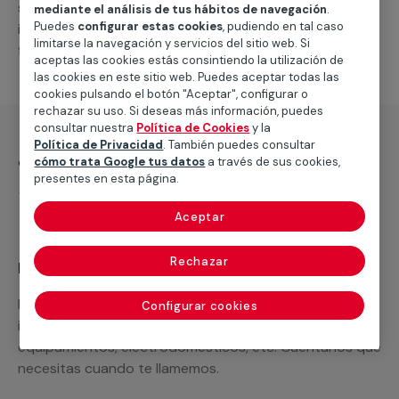
suministro de los materiales necesarios, las
mediante el análisis de tus hábitos de navegación
.
Puedes
configurar estas cookies
, pudiendo en tal caso
intervenciones a realizar, o la mano de obra que hará
limitarse la navegación y servicios del sitio web. Si
falta para completar tu proyecto.
aceptas las cookies estás consintiendo la utilización de
las cookies en este sitio web. Puedes aceptar todas las
cookies pulsando el botón "Aceptar", configurar o
rechazar su uso. Si deseas más información, puedes
consultar nuestra
Política de Cookies
y la
Política de Privacidad
. También puedes consultar
¿Qué incluye?
cómo trata Google tus datos
a través de sus cookies,
presentes en esta página.
Desplazamiento
Aceptar
Rechazar
Recuerda que en MULTIMAP
Podemos ofrecer cualquier servicio a medida
Configurar cookies
incluyendo todo lo que necesites: materiales,
equipamientos, electrodomésticos, etc. Cuéntanos que
necesitas cuando te llamemos.