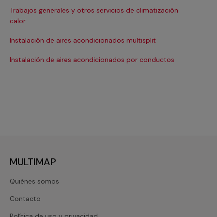
Trabajos generales y otros servicios de climatización
Ma
calor
Ma
Instalación de aires acondicionados multisplit
Ma
Instalación de aires acondicionados por conductos
Re
MULTIMAP
Quiénes somos
Contacto
Política de uso y privacidad