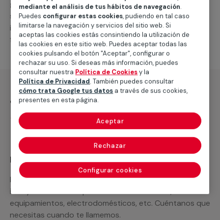
general de climatización frio
, como por ejemplo el
mediante el análisis de tus hábitos de navegación
.
suministro de los materiales necesarios, las
Puedes
configurar estas cookies
, pudiendo en tal caso
limitarse la navegación y servicios del sitio web. Si
intervenciones a realizar, o la mano de obra que hará
aceptas las cookies estás consintiendo la utilización de
falta para completar tu proyecto.
las cookies en este sitio web. Puedes aceptar todas las
cookies pulsando el botón "Aceptar", configurar o
rechazar su uso. Si deseas más información, puedes
consultar nuestra
Política de Cookies
y la
Política de Privacidad
. También puedes consultar
cómo trata Google tus datos
a través de sus cookies,
¿Qué incluye?
presentes en esta página.
Desplazamiento
Aceptar
Rechazar
Recuerda que en MULTIMAP
Configurar cookies
Podemos ofrecer cualquier servicio a medida
incluyendo todo lo que necesites: materiales,
equipamientos, electrodomésticos, etc. Cuéntanos que
necesitas cuando te llamemos.