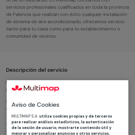
servicios profesionales cualificados en toda la provincia
de Palencia que realizan con éxito cualquier instalación
de sistema de aire acondicionado, ofrecemos servicio
tanto para tu casa como para tu establecimiento o
comunidad de vecinos.
Descripción del servicio
Nuestro equipo de expertos ofrece un servicio con
precios competitivos en
climatización frio
Solicita tu presupuesto y te ofreceremos una solución
Aviso de Cookies
diseñada a tu medida y sin ningún compromiso. Un
técnico de MULTIMAP contactará inmediatamente
MULTIMAP S.A.
utiliza cookies propias y de terceros
para realizar análisis estadísticos, la autenticación
contigo para informarte sobre las diferentes
de la sesión de usuario, mostrarte contenido útil y
alternativas que podemos ofrecerte para el
servicio
mejorar y personalizar anuncios y otros servicios,