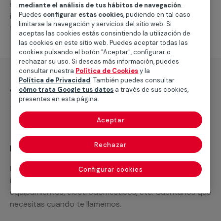
suministro de los materiales necesarios, las
mediante el análisis de tus hábitos de navegación
.
Puedes
configurar estas cookies
, pudiendo en tal caso
intervenciones a realizar, o la mano de obra que hará
limitarse la navegación y servicios del sitio web. Si
falta para completar tu proyecto.
aceptas las cookies estás consintiendo la utilización de
las cookies en este sitio web. Puedes aceptar todas las
cookies pulsando el botón "Aceptar", configurar o
rechazar su uso. Si deseas más información, puedes
consultar nuestra
Política de Cookies
y la
Política de Privacidad
. También puedes consultar
¿Qué incluye?
cómo trata Google tus datos
a través de sus cookies,
presentes en esta página.
Desplazamiento
Aceptar
Rechazar
Recuerda que en MULTIMAP
Podemos ofrecer cualquier servicio a medida
Configurar cookies
incluyendo todo lo que necesites: materiales,
equipamientos, electrodomésticos, etc. Cuéntanos que
necesitas cuando te llamemos.