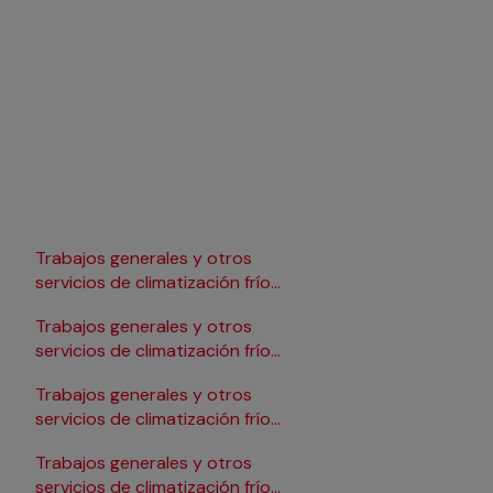
Trabajos generales y otros
Trabajos generales y 
servicios de climatización frío
servicios de climatizac
en Lleida
en Pamplona/Iruña
Trabajos generales y otros
Trabajos generales y 
servicios de climatización frío
servicios de climatizac
en Logroño
en Salamanca
Trabajos generales y otros
Trabajos generales y 
servicios de climatización frío
servicios de climatizac
en Madrid
en Santander
Trabajos generales y otros
Trabajos generales y 
servicios de climatización frío
servicios de climatizac