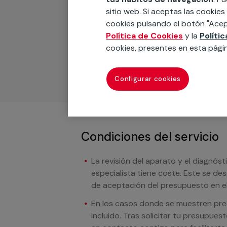
Recuerda que en MULTI
sitio web. Si aceptas las cookies
cookies pulsando el botón "Acep
Podemos ofrecer cualquier servicio a m
Política de Cookies
y la
Políti
materiales, equipamientos, electrodom
cookies, presentes en esta pági
cuando te llamemos.
Configurar cookies
Condiciones del servicio
La revisión del aparato y el diagnóst
especialista tiene coste. Este se de
de aceptación del presupuesto en el
En los casos donde se muestren preci
incluido. Tras solicitar tu presupue