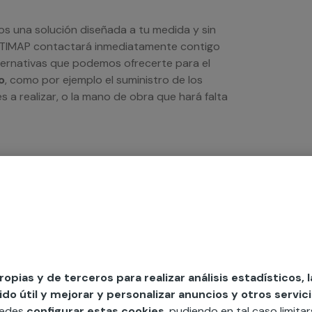
os una solución diseñada a tu medida y sin
LTIMAP contactará inmediatamente contigo
lternativas que podemos ofrecerte para el
o
, como por ejemplo el suministro de los
s a realizar, o la mano de obra que hará falta
propias y de terceros para realizar análisis estadísticos, 
o útil y mejorar y personalizar anuncios y otros servici
uedes
configurar estas cookies
, pudiendo en tal caso limita