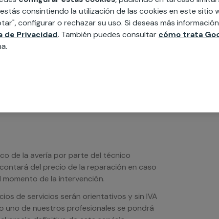
MAP
 estás consintiendo la utilización de las cookies en este siti
tar", configurar o rechazar su uso. Si deseas más informació
edida incluyendo todo lo que necesites:
ca de Privacidad
. También puedes consultar
cómo trata Goo
ésticos, etc. Cuéntanos que necesitas
na.
ico de la avería por parte del técnico
scontará del precio de la reparación en caso
 momento de la intervención.
os de servicios serán orientativos y sin IVA
sto uno de nuestros profesionales se pondrá