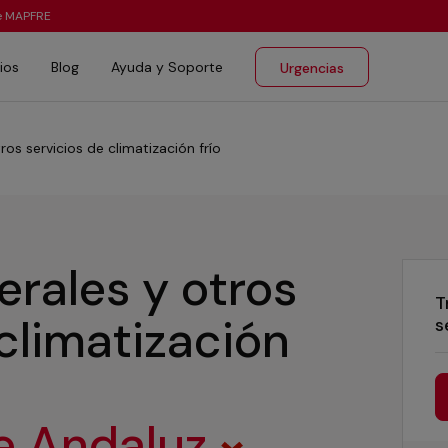
te MAPFRE
ios
Blog
Ayuda y Soporte
Urgencias
ros servicios de climatización frío
erales y otros
T
 climatización
s
e Andaluz