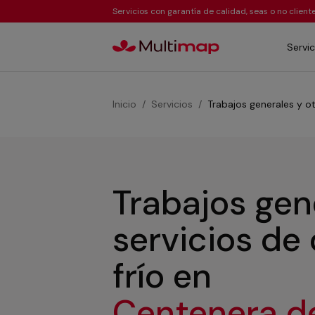
Servicios con garantía de calidad, seas o no clien
Servic
Inicio
Servicios
Trabajos generales y ot
Trabajos gen
servicios de
frío
en
Centenera d