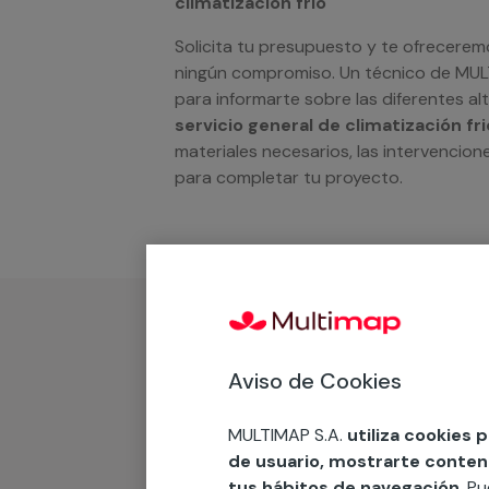
climatización frio
Solicita tu presupuesto y te ofrecerem
ningún compromiso. Un técnico de MU
para informarte sobre las diferentes a
servicio general de climatización fri
materiales necesarios, las intervencione
para completar tu proyecto.
¿Qué incluye?
Aviso de Cookies
Desplazamiento
MULTIMAP S.A.
utiliza cookies 
de usuario, mostrarte contenid
tus hábitos de navegación
. P