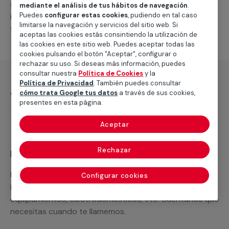
suministro de los materiales necesarios, las
mediante el análisis de tus hábitos de navegación
.
Puedes
configurar estas cookies
, pudiendo en tal caso
intervenciones a realizar, o la mano de obra que hará
limitarse la navegación y servicios del sitio web. Si
falta para completar tu proyecto.
aceptas las cookies estás consintiendo la utilización de
las cookies en este sitio web. Puedes aceptar todas las
cookies pulsando el botón "Aceptar", configurar o
rechazar su uso. Si deseas más información, puedes
consultar nuestra
Política de Cookies
y la
Política de Privacidad
. También puedes consultar
¿Qué incluye?
cómo trata Google tus datos
a través de sus cookies,
presentes en esta página.
Desplazamiento
Aceptar
Rechazar
Recuerda que en MULTIMAP
Podemos ofrecer cualquier servicio a medida
Configurar cookies
incluyendo todo lo que necesites: materiales,
equipamientos, electrodomésticos, etc. Cuéntanos que
necesitas cuando te llamemos.