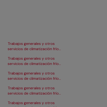
Trabajos generales y otros
Trabajos generales y 
servicios de climatización frío
servicios de climatizac
en Lleida
en Pamplona/Iruña
Trabajos generales y otros
Trabajos generales y 
servicios de climatización frío
servicios de climatizac
en Logroño
en Salamanca
Trabajos generales y otros
Trabajos generales y 
servicios de climatización frío
servicios de climatizac
en Madrid
en Santander
Trabajos generales y otros
Trabajos generales y 
servicios de climatización frío
servicios de climatizac
en Málaga
en Sevilla
Trabajos generales y otros
Trabajos generales y 