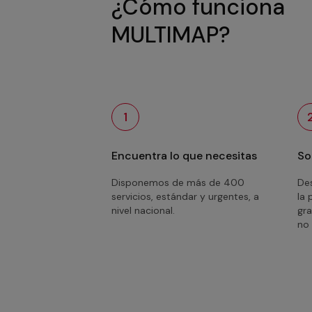
¿Cómo funciona
MULTIMAP?
1
Encuentra lo que necesitas
So
Disponemos de más de 400
Des
servicios, estándar y urgentes, a
la 
nivel nacional.
gra
no 