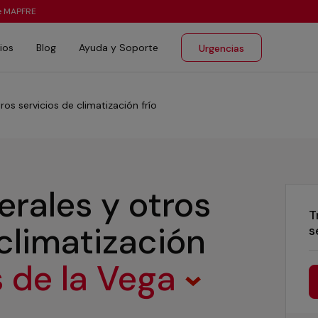
te MAPFRE
ios
Blog
Ayuda y Soporte
Urgencias
ros servicios de climatización frío
erales y otros
T
 climatización
s
 de la Vega