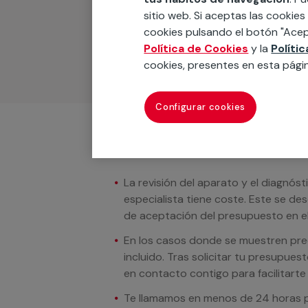
Podemos ofrecer cualquier servicio a m
sitio web. Si aceptas las cookies
materiales, equipamientos, electrodom
cookies pulsando el botón "Acep
cuando te llamemos.
Política de Cookies
y la
Políti
cookies, presentes en esta pági
Configurar cookies
Condiciones del servicio
La revisión del aparato y el diagnóst
especialista tiene coste. Este se de
de aceptación del presupuesto en el
En los casos donde se muestren preci
incluido. Tras solicitar tu presupue
en contacto contigo para facilitarte e
Te llamamos en menos de 24 horas pa