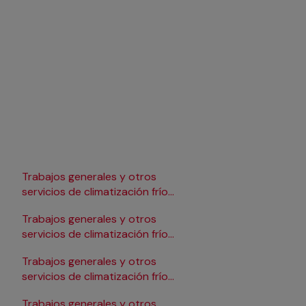
Trabajos generales y otros
Trabajos generales y 
servicios de climatización frío
servicios de climatizac
en Lleida
en Pamplona/Iruña
Trabajos generales y otros
Trabajos generales y 
servicios de climatización frío
servicios de climatizac
en Logroño
en Salamanca
Trabajos generales y otros
Trabajos generales y 
servicios de climatización frío
servicios de climatizac
en Madrid
en Santander
Trabajos generales y otros
Trabajos generales y 