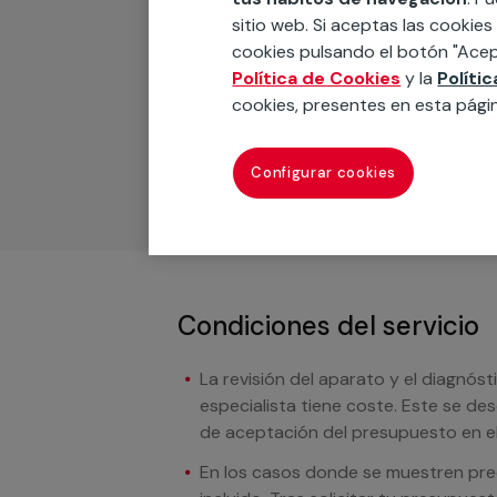
sitio web. Si aceptas las cookies
Recuerda que en MULTI
cookies pulsando el botón "Acep
Política de Cookies
y la
Políti
Podemos ofrecer cualquier servicio a m
cookies, presentes en esta pági
materiales, equipamientos, electrodom
cuando te llamemos.
Configurar cookies
Condiciones del servicio
La revisión del aparato y el diagnóst
especialista tiene coste. Este se de
de aceptación del presupuesto en el
En los casos donde se muestren preci