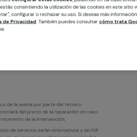
 estás consintiendo la utilización de las cookies en este siti
MAP
tar", configurar o rechazar su uso. Si deseas más informació
ca de Privacidad
. También puedes consultar
cómo trata Goo
edida incluyendo todo lo que necesites:
na.
ésticos, etc. Cuéntanos que necesitas
ico de la avería por parte del técnico
scontará del precio de la reparación en caso
 momento de la intervención.
os de servicios serán orientativos y sin IVA