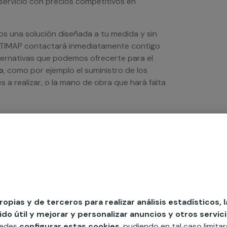
servicio con precios competitivos en
os una solución diseñada a tu medida y sin
LTIMAP contactará inmediatamente contigo
lternativas que podemos ofrecerte para el
o
, como por ejemplo el suministro de los
s a realizar, o la mano de obra que hará falta
propias y de terceros para realizar análisis estadísticos, 
o útil y mejorar y personalizar anuncios y otros servici
uedes
configurar estas cookies
, pudiendo en tal caso limita