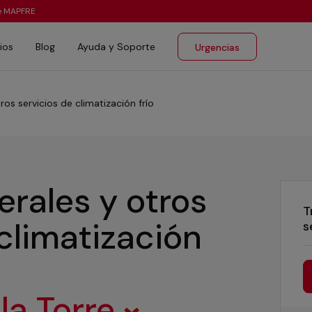
te MAPFRE
ios
Blog
Ayuda y Soporte
Urgencias
ros servicios de climatización frío
erales y otros
T
 climatización
s
la Torre