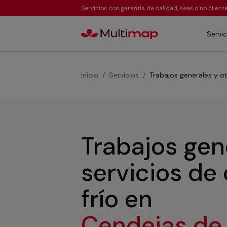
Servicios con garantía de calidad, seas o no clien
Servic
Inicio
Servicios
Trabajos generales y ot
Trabajos gen
servicios de
frío
en
Cendejas de 