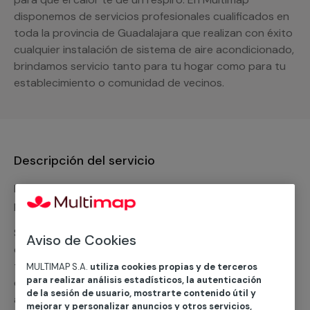
disponemos de servicios profesionales cualificados en
toda la provincia de Guadalajara que realizan con éxito
cualquier instalación de sistema de aire acondicionado,
brindamos servicio tanto para tu hogar como para tu
establecimiento o comunidad de vecinos.
Descripción del servicio
Nuestro equipo de expertos ofrece un servicio con
precios competitivos en
climatización frio
Solicita tu presupuesto y te ofreceremos una solución
Aviso de Cookies
diseñada a tu medida y sin ningún compromiso. Un
técnico de MULTIMAP contactará inmediatamente
MULTIMAP S.A.
utiliza cookies propias y de terceros
para realizar análisis estadísticos, la autenticación
contigo para informarte sobre las diferentes
de la sesión de usuario, mostrarte contenido útil y
alternativas que podemos ofrecerte para el
servicio
mejorar y personalizar anuncios y otros servicios,