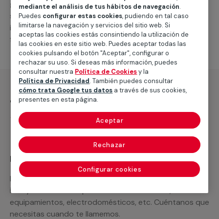
general de climatización frio
, como por ejemplo el
mediante el análisis de tus hábitos de navegación
.
suministro de los materiales necesarios, las
Puedes
configurar estas cookies
, pudiendo en tal caso
limitarse la navegación y servicios del sitio web. Si
intervenciones a realizar, o la mano de obra que hará
aceptas las cookies estás consintiendo la utilización de
falta para completar tu proyecto.
las cookies en este sitio web. Puedes aceptar todas las
cookies pulsando el botón "Aceptar", configurar o
rechazar su uso. Si deseas más información, puedes
consultar nuestra
Política de Cookies
y la
Política de Privacidad
. También puedes consultar
cómo trata Google tus datos
a través de sus cookies,
¿Qué incluye?
presentes en esta página.
Desplazamiento
Aceptar
Rechazar
Recuerda que en MULTIMAP
Configurar cookies
Podemos ofrecer cualquier servicio a medida
incluyendo todo lo que necesites: materiales,
equipamientos, electrodomésticos, etc. Cuéntanos que
necesitas cuando te llamemos.