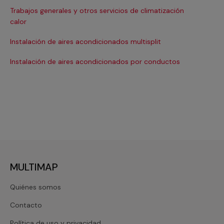
Trabajos generales y otros servicios de climatización
Ma
calor
Ma
Instalación de aires acondicionados multisplit
Ma
Instalación de aires acondicionados por conductos
Re
MULTIMAP
Quiénes somos
Contacto
Política de uso y privacidad