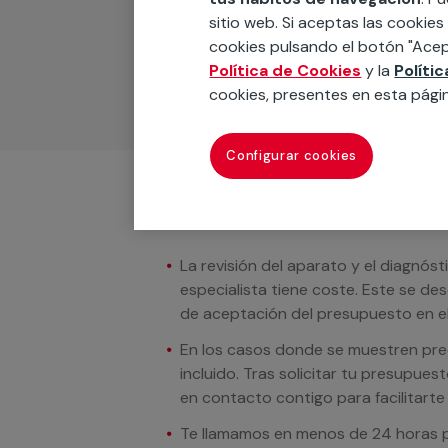
Podemos ofrecer cualquier servicio a m
sitio web. Si aceptas las cookies
materiales, equipamientos, electrodom
cookies pulsando el botón "Acep
cuando te llamemos.
Política de Cookies
y la
Políti
cookies, presentes en esta pági
Configurar cookies
Condiciones del servicio
La revisión del aparato y el diagnóst
especialista tiene coste. Este se de
de aceptación del presupuesto en el
En los casos donde se muestren preci
incluido. Tras solicitar tu presupue
en contacto contigo para facilitarte e
Te llamamos en menos de 24 horas pa