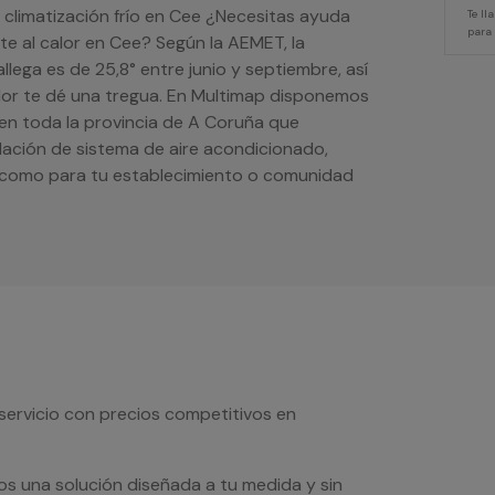
 climatización frío en Cee ¿Necesitas ayuda
Te l
para
nte al calor en Cee? Según la AEMET, la
lega es de 25,8° entre junio y septiembre, así
lor te dé una tregua. En Multimap disponemos
 en toda la provincia de A Coruña que
alación de sistema de aire acondicionado,
a como para tu establecimiento o comunidad
servicio con precios competitivos en
os una solución diseñada a tu medida y sin