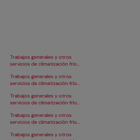
Trabajos generales y otros
Trabajos generales y 
servicios de climatización frío
servicios de climatizac
en Lleida
en Pamplona/Iruña
Trabajos generales y otros
Trabajos generales y 
servicios de climatización frío
servicios de climatizac
en Logroño
en Salamanca
Trabajos generales y otros
Trabajos generales y 
servicios de climatización frío
servicios de climatizac
en Madrid
en Santander
Trabajos generales y otros
Trabajos generales y 
servicios de climatización frío
servicios de climatizac
en Málaga
en Sevilla
Trabajos generales y otros
Trabajos generales y 