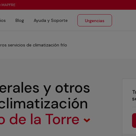
te MAPFRE
ios
Blog
Ayuda y Soporte
Urgencias
ros servicios de climatización frío
erales y otros
T
 climatización
s
o de la Torre