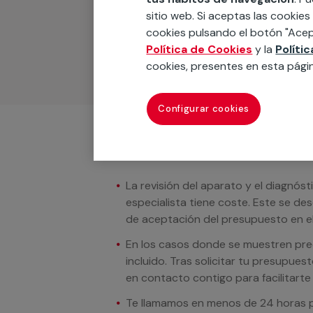
Podemos ofrecer cualquier servicio a m
sitio web. Si aceptas las cookies
materiales, equipamientos, electrodom
cookies pulsando el botón "Acep
cuando te llamemos.
Política de Cookies
y la
Políti
cookies, presentes en esta pági
Configurar cookies
Condiciones del servicio
La revisión del aparato y el diagnóst
especialista tiene coste. Este se de
de aceptación del presupuesto en el
En los casos donde se muestren preci
incluido. Tras solicitar tu presupue
en contacto contigo para facilitarte e
Te llamamos en menos de 24 horas pa