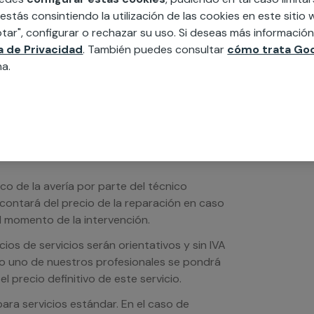
edida incluyendo todo lo que necesites:
 estás consintiendo la utilización de las cookies en este siti
ésticos, etc. Cuéntanos que necesitas
tar", configurar o rechazar su uso. Si deseas más informació
ca de Privacidad
. También puedes consultar
cómo trata Goo
na.
ico de la avería por parte del técnico
scontará del precio de la reparación en caso
 momento de la intervención.
os de servicios serán orientativos y sin IVA
sto uno de nuestros profesionales se pondrá
l precio definitivo de este servicio.
ra servicios estándar. En el caso de