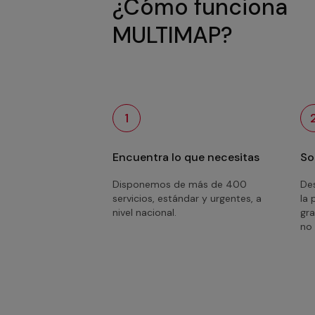
¿Cómo funciona
MULTIMAP?
1
Encuentra lo que necesitas
So
Disponemos de más de 400
Des
servicios, estándar y urgentes, a
la 
nivel nacional.
gra
no 