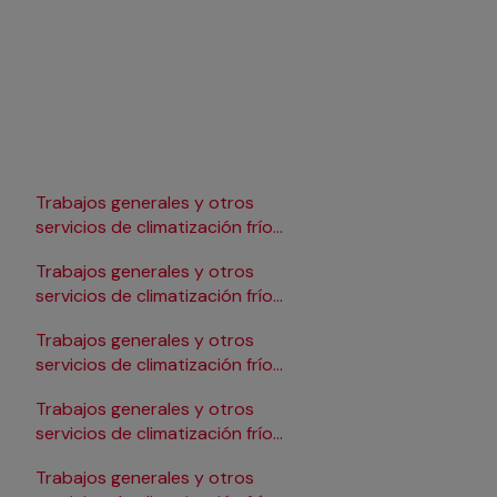
Trabajos generales y otros
Trabajos generales y 
servicios de climatización frío
servicios de climatizac
en Lleida
en Pamplona/Iruña
Trabajos generales y otros
Trabajos generales y 
servicios de climatización frío
servicios de climatizac
en Logroño
en Salamanca
Trabajos generales y otros
Trabajos generales y 
servicios de climatización frío
servicios de climatizac
en Madrid
en Santander
Trabajos generales y otros
Trabajos generales y 
servicios de climatización frío
servicios de climatizac
en Málaga
en Sevilla
Trabajos generales y otros
Trabajos generales y 