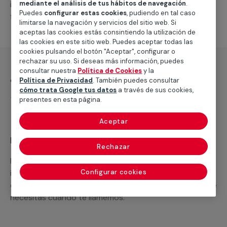
intervenciones a realizar, o la mano de obra que hará
mediante el análisis de tus hábitos de navegación
.
Puedes
configurar estas cookies
, pudiendo en tal caso
falta para completar tu proyecto.
limitarse la navegación y servicios del sitio web. Si
aceptas las cookies estás consintiendo la utilización de
las cookies en este sitio web. Puedes aceptar todas las
cookies pulsando el botón "Aceptar", configurar o
rechazar su uso. Si deseas más información, puedes
consultar nuestra
Política de Cookies
y la
¿Qué incluye?
Política de Privacidad
. También puedes consultar
cómo trata Google tus datos
a través de sus cookies,
Desplazamiento
presentes en esta página.
Aceptar
Recuerda que en MULTIMAP
Rechazar
Podemos ofrecer cualquier servicio a medida
incluyendo todo lo que necesites: materiales,
Configurar cookies
equipamientos, electrodomésticos, etc. Cuéntanos que
necesitas cuando te llamemos.