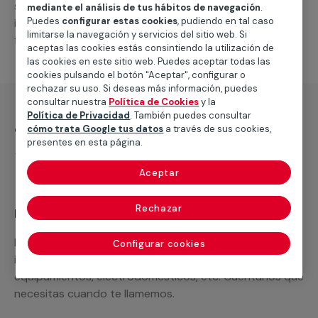
suministro de los materiales necesarios, las
mediante el análisis de tus hábitos de navegación
.
Puedes
configurar estas cookies
, pudiendo en tal caso
intervenciones a realizar, o la mano de obra que hará
limitarse la navegación y servicios del sitio web. Si
falta para completar tu proyecto.
aceptas las cookies estás consintiendo la utilización de
las cookies en este sitio web. Puedes aceptar todas las
cookies pulsando el botón "Aceptar", configurar o
rechazar su uso. Si deseas más información, puedes
consultar nuestra
Política de Cookies
y la
Política de Privacidad
. También puedes consultar
¿Qué incluye?
cómo trata Google tus datos
a través de sus cookies,
presentes en esta página.
Desplazamiento
Aceptar
Rechazar
Recuerda que en MULTIMAP
Podemos ofrecer cualquier servicio a medida
Configurar cookies
incluyendo todo lo que necesites: materiales,
equipamientos, electrodomésticos, etc. Cuéntanos que
necesitas cuando te llamemos.