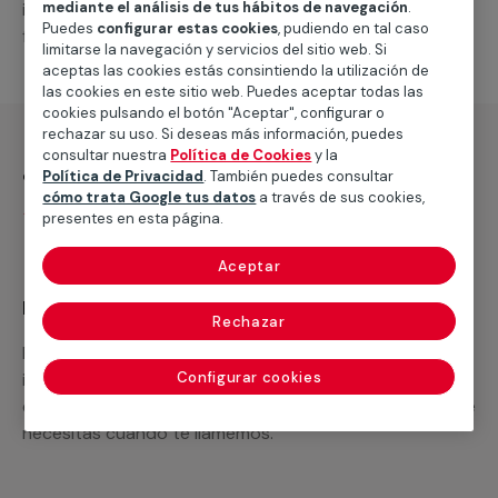
intervenciones a realizar, o la mano de obra que hará
mediante el análisis de tus hábitos de navegación
.
Puedes
configurar estas cookies
, pudiendo en tal caso
falta para completar tu proyecto.
limitarse la navegación y servicios del sitio web. Si
aceptas las cookies estás consintiendo la utilización de
las cookies en este sitio web. Puedes aceptar todas las
cookies pulsando el botón "Aceptar", configurar o
rechazar su uso. Si deseas más información, puedes
consultar nuestra
Política de Cookies
y la
¿Qué incluye?
Política de Privacidad
. También puedes consultar
cómo trata Google tus datos
a través de sus cookies,
Desplazamiento
presentes en esta página.
Aceptar
Recuerda que en MULTIMAP
Rechazar
Podemos ofrecer cualquier servicio a medida
incluyendo todo lo que necesites: materiales,
Configurar cookies
equipamientos, electrodomésticos, etc. Cuéntanos que
necesitas cuando te llamemos.