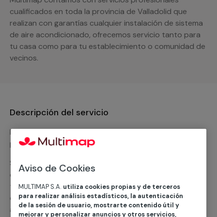
cualificados en toda la provincia de Valladolid que
realizan con garantías cualquier instalación de sistema
de aire acondicionado, ofrecemos servicio tanto para
tu casa como para tu establecimiento o comunidad de
vecinos.
Descripción del servicio
Nuestro equipo de expertos ofrece un servicio con
precios competitivos en
climatización frio
Solicita tu presupuesto y te ofreceremos una solución
Aviso de Cookies
diseñada a tu medida y sin ningún compromiso. Un
técnico de MULTIMAP contactará inmediatamente
MULTIMAP S.A.
utiliza cookies propias y de terceros
para realizar análisis estadísticos, la autenticación
contigo para informarte sobre las diferentes
de la sesión de usuario, mostrarte contenido útil y
alternativas que podemos ofrecerte para el
servicio
mejorar y personalizar anuncios y otros servicios,