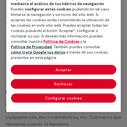
general de climatización frio
, como por ejemplo el
mediante el análisis de tus hábitos de navegación
.
suministro de los materiales necesarios, las
Puedes
configurar estas cookies
, pudiendo en tal caso
limitarse la navegación y servicios del sitio web. Si
intervenciones a realizar, o la mano de obra que hará
aceptas las cookies estás consintiendo la utilización de
falta para completar tu proyecto.
las cookies en este sitio web. Puedes aceptar todas las
cookies pulsando el botón "Aceptar", configurar o
rechazar su uso. Si deseas más información, puedes
consultar nuestra
Política de Cookies
y la
Política de Privacidad
. También puedes consultar
cómo trata Google tus datos
a través de sus cookies,
¿Qué incluye?
presentes en esta página.
Desplazamiento
Aceptar
Rechazar
Recuerda que en MULTIMAP
Configurar cookies
Podemos ofrecer cualquier servicio a medida
incluyendo todo lo que necesites: materiales,
equipamientos, electrodomésticos, etc. Cuéntanos que
necesitas cuando te llamemos.