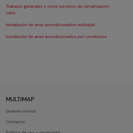
Trabajos generales y otros servicios de climatización
Ma
calor
Ma
Instalación de aires acondicionados multisplit
Ma
Instalación de aires acondicionados por conductos
Re
MULTIMAP
Quiénes somos
Contacto
Política de uso y privacidad