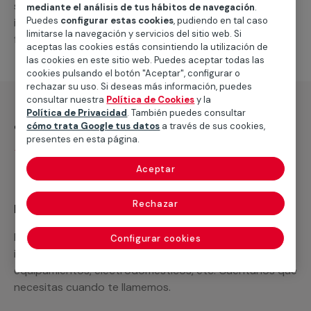
suministro de los materiales necesarios, las
mediante el análisis de tus hábitos de navegación
.
Puedes
configurar estas cookies
, pudiendo en tal caso
intervenciones a realizar, o la mano de obra que hará
limitarse la navegación y servicios del sitio web. Si
falta para completar tu proyecto.
aceptas las cookies estás consintiendo la utilización de
las cookies en este sitio web. Puedes aceptar todas las
cookies pulsando el botón "Aceptar", configurar o
rechazar su uso. Si deseas más información, puedes
consultar nuestra
Política de Cookies
y la
Política de Privacidad
. También puedes consultar
¿Qué incluye?
cómo trata Google tus datos
a través de sus cookies,
presentes en esta página.
Desplazamiento
Aceptar
Rechazar
Recuerda que en MULTIMAP
Podemos ofrecer cualquier servicio a medida
Configurar cookies
incluyendo todo lo que necesites: materiales,
equipamientos, electrodomésticos, etc. Cuéntanos que
necesitas cuando te llamemos.