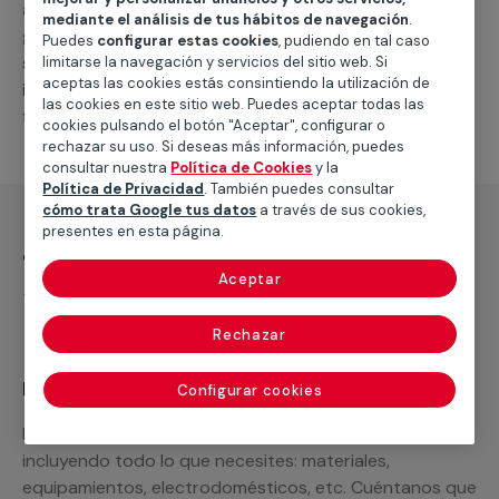
alternativas que podemos ofrecerte para el
servicio
mediante el análisis de tus hábitos de navegación
.
general de climatización frio
, como por ejemplo el
Puedes
configurar estas cookies
, pudiendo en tal caso
suministro de los materiales necesarios, las
limitarse la navegación y servicios del sitio web. Si
aceptas las cookies estás consintiendo la utilización de
intervenciones a realizar, o la mano de obra que hará
las cookies en este sitio web. Puedes aceptar todas las
falta para completar tu proyecto.
cookies pulsando el botón "Aceptar", configurar o
rechazar su uso. Si deseas más información, puedes
consultar nuestra
Política de Cookies
y la
Política de Privacidad
. También puedes consultar
cómo trata Google tus datos
a través de sus cookies,
presentes en esta página.
¿Qué incluye?
Aceptar
Desplazamiento
Rechazar
Recuerda que en MULTIMAP
Configurar cookies
Podemos ofrecer cualquier servicio a medida
incluyendo todo lo que necesites: materiales,
equipamientos, electrodomésticos, etc. Cuéntanos que