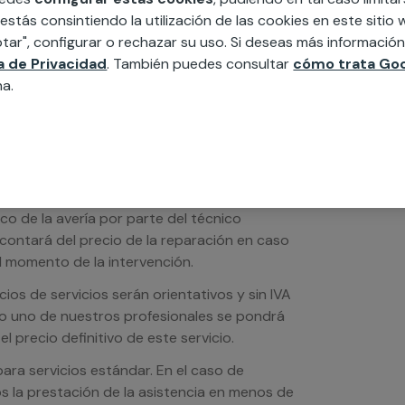
ésticos, etc. Cuéntanos que necesitas
 estás consintiendo la utilización de las cookies en este siti
tar", configurar o rechazar su uso. Si deseas más informació
ca de Privacidad
. También puedes consultar
cómo trata Goo
na.
ico de la avería por parte del técnico
scontará del precio de la reparación en caso
 momento de la intervención.
os de servicios serán orientativos y sin IVA
sto uno de nuestros profesionales se pondrá
l precio definitivo de este servicio.
ra servicios estándar. En el caso de
s la prestación de la asistencia en menos de