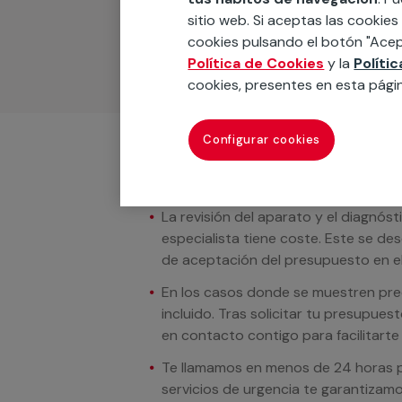
materiales, equipamientos, electrodom
sitio web. Si aceptas las cookies
cuando te llamemos.
cookies pulsando el botón "Acep
Política de Cookies
y la
Políti
cookies, presentes en esta pági
Configurar cookies
Condiciones del servicio
La revisión del aparato y el diagnóst
especialista tiene coste. Este se de
de aceptación del presupuesto en el
En los casos donde se muestren preci
incluido. Tras solicitar tu presupue
en contacto contigo para facilitarte e
Te llamamos en menos de 24 horas pa
servicios de urgencia te garantizamo