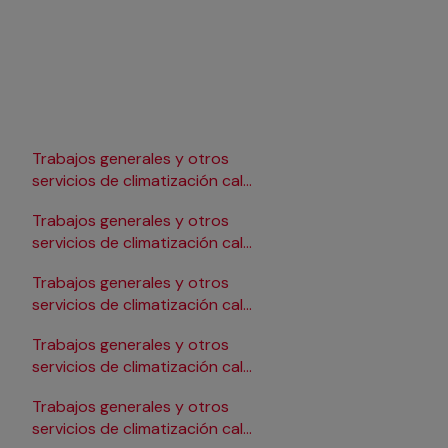
Trabajos generales y otros
Trabajos generales y 
r
servicios de climatización calor
servicios de climatiza
en Lleida
en Pamplona/Iruña
Trabajos generales y otros
Trabajos generales y 
r
servicios de climatización calor
servicios de climatiza
en Logroño
en Salamanca
Trabajos generales y otros
Trabajos generales y 
r
servicios de climatización calor
servicios de climatiza
en Madrid
en Santander
Trabajos generales y otros
Trabajos generales y 
r
servicios de climatización calor
servicios de climatiza
en Málaga
en Sevilla
Trabajos generales y otros
Trabajos generales y 
r
servicios de climatización calor
servicios de climatiza