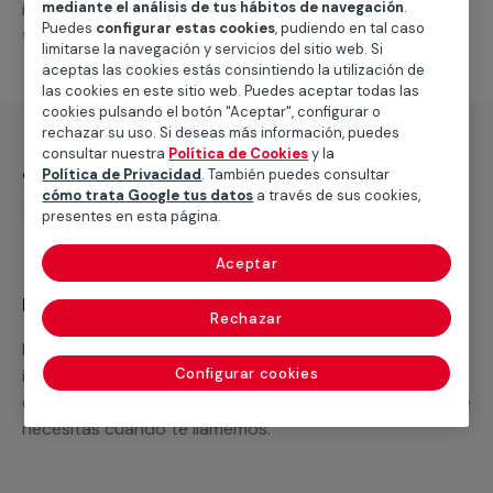
intervenciones a realizar, o la mano de obra que hará
mediante el análisis de tus hábitos de navegación
.
Puedes
configurar estas cookies
, pudiendo en tal caso
falta para completar tu proyecto.
limitarse la navegación y servicios del sitio web. Si
aceptas las cookies estás consintiendo la utilización de
las cookies en este sitio web. Puedes aceptar todas las
cookies pulsando el botón "Aceptar", configurar o
rechazar su uso. Si deseas más información, puedes
consultar nuestra
Política de Cookies
y la
¿Qué incluye?
Política de Privacidad
. También puedes consultar
cómo trata Google tus datos
a través de sus cookies,
Desplazamiento
presentes en esta página.
Aceptar
Recuerda que en MULTIMAP
Rechazar
Podemos ofrecer cualquier servicio a medida
incluyendo todo lo que necesites: materiales,
Configurar cookies
equipamientos, electrodomésticos, etc. Cuéntanos que
necesitas cuando te llamemos.