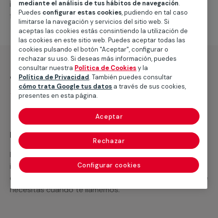
intervenciones a realizar, o la mano de obra que hará
mediante el análisis de tus hábitos de navegación
.
Puedes
configurar estas cookies
, pudiendo en tal caso
falta para completar tu proyecto.
limitarse la navegación y servicios del sitio web. Si
aceptas las cookies estás consintiendo la utilización de
las cookies en este sitio web. Puedes aceptar todas las
cookies pulsando el botón "Aceptar", configurar o
rechazar su uso. Si deseas más información, puedes
consultar nuestra
Política de Cookies
y la
¿Qué incluye?
Política de Privacidad
. También puedes consultar
cómo trata Google tus datos
a través de sus cookies,
Desplazamiento
presentes en esta página.
Aceptar
Recuerda que en MULTIMAP
Rechazar
Podemos ofrecer cualquier servicio a medida
incluyendo todo lo que necesites: materiales,
Configurar cookies
equipamientos, electrodomésticos, etc. Cuéntanos que
necesitas cuando te llamemos.