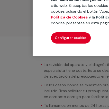
Podemos ofrecer cualquier servicio a m
sitio web. Si aceptas las cookies
materiales, equipamientos, electrodom
cookies pulsando el botón "Acep
cuando te llamemos.
Política de Cookies
y la
Políti
cookies, presentes en esta pági
Configurar cookies
Condiciones del servicio
La revisión del aparato y el diagnóst
especialista tiene coste. Este se de
de aceptación del presupuesto en el
En los casos donde se muestren preci
incluido. Tras solicitar tu presupue
en contacto contigo para facilitarte e
Te llamamos en menos de 24 horas pa