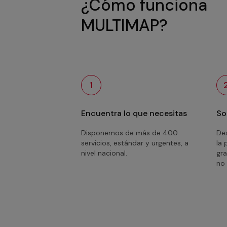
¿Cómo funciona
MULTIMAP?
1
Encuentra lo que necesitas
So
Disponemos de más de 400
Des
servicios, estándar y urgentes, a
la 
nivel nacional.
gra
no 