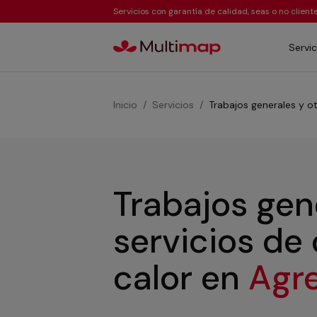
Servicios con garantía de calidad, seas o no clien
Servic
Inicio
Servicios
Trabajos generales y ot
Trabajos gen
servicios de
calor
en
Agr