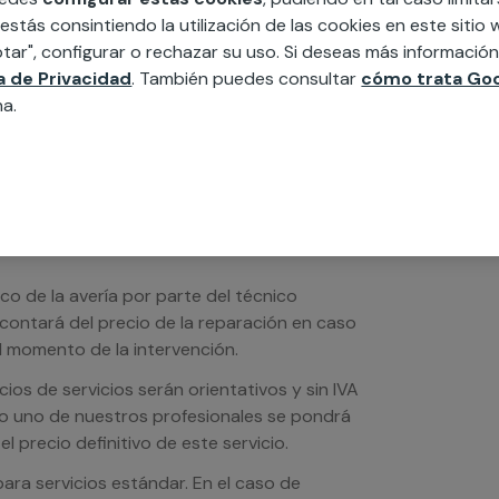
edida incluyendo todo lo que necesites:
 estás consintiendo la utilización de las cookies en este siti
ésticos, etc. Cuéntanos que necesitas
tar", configurar o rechazar su uso. Si deseas más informació
ca de Privacidad
. También puedes consultar
cómo trata Goo
na.
ico de la avería por parte del técnico
scontará del precio de la reparación en caso
 momento de la intervención.
os de servicios serán orientativos y sin IVA
sto uno de nuestros profesionales se pondrá
l precio definitivo de este servicio.
ra servicios estándar. En el caso de