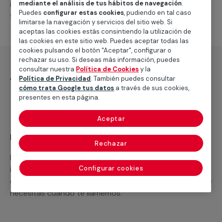
intervenciones a realizar, o la mano de obra que hará
mediante el análisis de tus hábitos de navegación
.
Puedes
configurar estas cookies
, pudiendo en tal caso
falta para completar tu proyecto.
limitarse la navegación y servicios del sitio web. Si
aceptas las cookies estás consintiendo la utilización de
las cookies en este sitio web. Puedes aceptar todas las
cookies pulsando el botón "Aceptar", configurar o
rechazar su uso. Si deseas más información, puedes
consultar nuestra
Política de Cookies
y la
¿Qué incluye?
Política de Privacidad
. También puedes consultar
cómo trata Google tus datos
a través de sus cookies,
Desplazamiento
presentes en esta página.
Aceptar
Recuerda que en MULTIMAP
Rechazar
Podemos ofrecer cualquier servicio a medida
incluyendo todo lo que necesites: materiales,
Configurar cookies
equipamientos, electrodomésticos, etc. Cuéntanos que
necesitas cuando te llamemos.