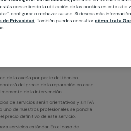
edida incluyendo todo lo que necesites:
 estás consintiendo la utilización de las cookies en este siti
ésticos, etc. Cuéntanos que necesitas
tar", configurar o rechazar su uso. Si deseas más informació
ca de Privacidad
. También puedes consultar
cómo trata Goo
na.
ico de la avería por parte del técnico
scontará del precio de la reparación en caso
 momento de la intervención.
os de servicios serán orientativos y sin IVA
sto uno de nuestros profesionales se pondrá
l precio definitivo de este servicio.
ra servicios estándar. En el caso de