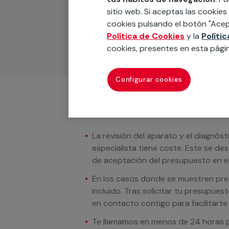
Podemos ofrecer cualquier servicio a m
sitio web. Si aceptas las cookies
materiales, equipamientos, electrodom
cookies pulsando el botón "Acep
cuando te llamemos.
Política de Cookies
y la
Políti
cookies, presentes en esta pági
Configurar cookies
Condiciones del servicio
La revisión del aparato y el diagnóst
especialista tiene coste. Este se de
de aceptación del presupuesto en el
En los casos donde se muestren preci
incluido. Tras solicitar tu presupue
en contacto contigo para facilitarte e
Te llamamos en menos de 24 horas pa