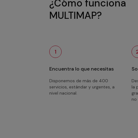
¿Cómo funciona
MULTIMAP?
1
Encuentra lo que necesitas
So
Disponemos de más de 400
Des
servicios, estándar y urgentes, a
la 
nivel nacional.
gra
no 