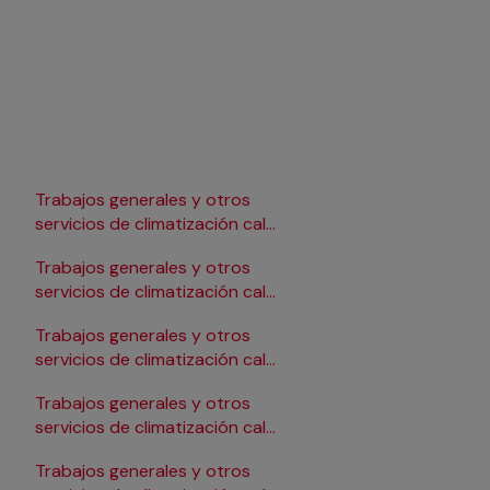
Trabajos generales y otros
Trabajos generales y 
r
servicios de climatización calor
servicios de climatiza
en Lleida
en Pamplona/Iruña
Trabajos generales y otros
Trabajos generales y 
r
servicios de climatización calor
servicios de climatiza
en Logroño
en Salamanca
Trabajos generales y otros
Trabajos generales y 
r
servicios de climatización calor
servicios de climatiza
en Madrid
en Santander
Trabajos generales y otros
Trabajos generales y 
r
servicios de climatización calor
servicios de climatiza
en Málaga
en Sevilla
Trabajos generales y otros
Trabajos generales y 