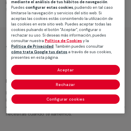
intervenciones a realizar, o la mano de obra que hará
mediante el análisis de tus hábitos de navegación
.
Puedes
configurar estas cookies
, pudiendo en tal caso
falta para completar tu proyecto.
limitarse la navegación y servicios del sitio web. Si
aceptas las cookies estás consintiendo la utilización de
las cookies en este sitio web. Puedes aceptar todas las
cookies pulsando el botón "Aceptar", configurar o
rechazar su uso. Si deseas más información, puedes
consultar nuestra
Política de Cookies
y la
¿Qué incluye?
Política de Privacidad
. También puedes consultar
cómo trata Google tus datos
a través de sus cookies,
Desplazamiento
presentes en esta página.
Aceptar
Recuerda que en MULTIMAP
Rechazar
Podemos ofrecer cualquier servicio a medida
incluyendo todo lo que necesites: materiales,
Configurar cookies
equipamientos, electrodomésticos, etc. Cuéntanos que
necesitas cuando te llamemos.