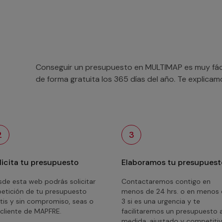
Conseguir un presupuesto en MULTIMAP es muy fácil
de forma gratuita los 365 días del año. Te explica
2
3
licita tu presupuesto
Elaboramos tu presupuest
de esta web podrás solicitar
Contactaremos contigo en
petición de tu presupuesto
menos de 24 hrs. o en menos
tis y sin compromiso, seas o
3 si es una urgencia y te
cliente de MAPFRE.
facilitaremos un presupuesto 
medida, ajustado y competitiv