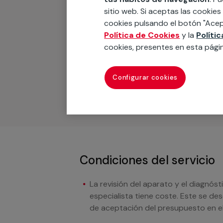
sitio web. Si aceptas las cookies
cookies pulsando el botón "Acep
Recuerda que en MULTI
Política de Cookies
y la
Políti
cookies, presentes en esta pági
Podemos ofrecer cualquier servicio a m
materiales, equipamientos, electrodom
Configurar cookies
cuando te llamemos.
Condiciones del servicio
La revisión del aparato y el diagnóst
especialista tiene coste. Este se de
de aceptación del presupuesto en el