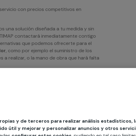
servicio con precios competitivos en
os una solución diseñada a tu medida y sin
LTIMAP contactará inmediatamente contigo
lternativas que podemos ofrecerte para el
lor
, como por ejemplo el suministro de los
s a realizar, o la mano de obra que hará falta
propias y de terceros para realizar análisis estadísticos, 
o útil y mejorar y personalizar anuncios y otros servici
uedes
configurar estas cookies
, pudiendo en tal caso limita