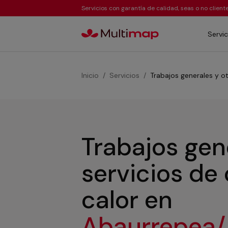
Servicios con garantía de calidad, seas o no clien
Servic
Inicio
Servicios
Trabajos generales y ot
Trabajos gen
servicios de
calor
en
Abaurrepea/