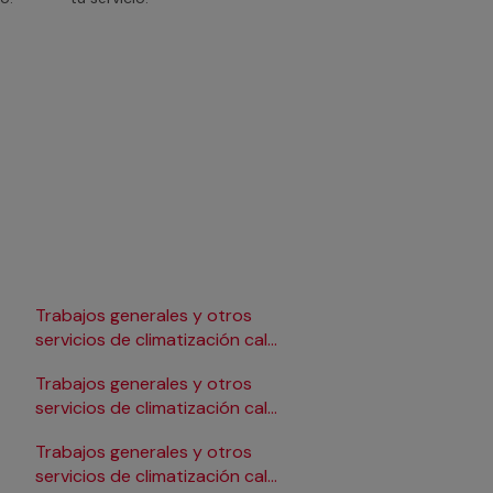
Trabajos generales y otros
Trabajos generales y 
r
servicios de climatización calor
servicios de climatiza
en Lleida
en Pamplona/Iruña
Trabajos generales y otros
Trabajos generales y 
r
servicios de climatización calor
servicios de climatiza
en Logroño
en Salamanca
Trabajos generales y otros
Trabajos generales y 
r
servicios de climatización calor
servicios de climatiza