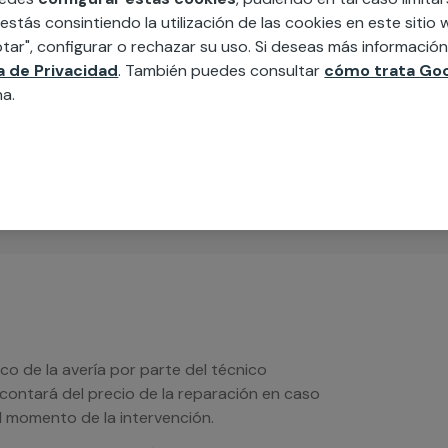
 estás consintiendo la utilización de las cookies en este siti
tar", configurar o rechazar su uso. Si deseas más informació
MAP
ca de Privacidad
. También puedes consultar
cómo trata Goo
na.
edida incluyendo todo lo que necesites:
ésticos, etc. Cuéntanos que necesitas
ico de la avería por parte del técnico
scontará del precio de la reparación en caso
 momento de la intervención.