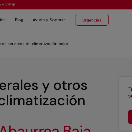
te MAPFRE
ios
Blog
Ayuda y Soporte
Urgencias
ros servicios de climatización calor
erales y otros
T
 climatización
s
Abaurrea Baja