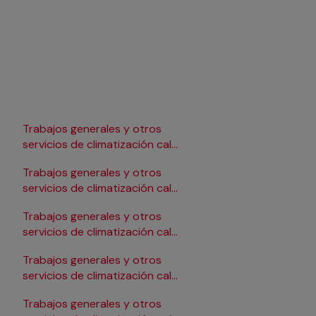
Trabajos generales y otros
Trabajos generales y 
r
servicios de climatización calor
servicios de climatiza
en Lleida
en Pamplona/Iruña
Trabajos generales y otros
Trabajos generales y 
r
servicios de climatización calor
servicios de climatiza
en Logroño
en Salamanca
Trabajos generales y otros
Trabajos generales y 
r
servicios de climatización calor
servicios de climatiza
en Madrid
en Santander
Trabajos generales y otros
Trabajos generales y 
r
servicios de climatización calor
servicios de climatiza
en Málaga
en Sevilla
Trabajos generales y otros
Trabajos generales y 