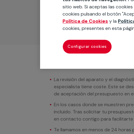
Podemos ofrecer cualquier servicio a m
sitio web. Si aceptas las cookies
materiales, equipamientos, electrodom
cookies pulsando el botón "Acep
cuando te llamemos.
Política de Cookies
y la
Políti
cookies, presentes en esta pági
Configurar cookies
Condiciones del servicio
La revisión del aparato y el diagnóst
especialista tiene coste. Este se de
de aceptación del presupuesto en el
En los casos donde se muestren preci
incluido. Tras solicitar tu presupue
en contacto contigo para facilitarte e
Te llamamos en menos de 24 horas pa