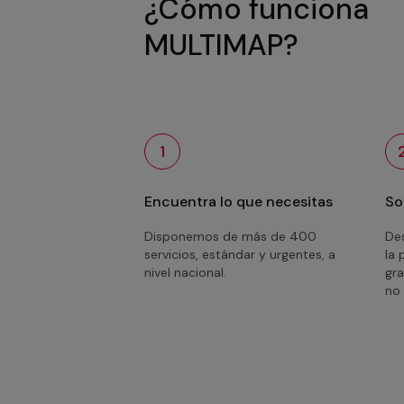
¿Cómo funciona
MULTIMAP?
1
Encuentra lo que necesitas
So
Disponemos de más de 400
Des
servicios, estándar y urgentes, a
la 
nivel nacional.
gra
no 