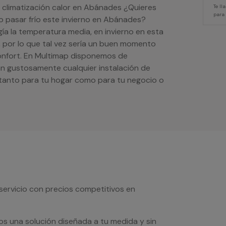
e climatización calor en Abánades ¿Quieres
Te l
para
no pasar frío este invierno en Abánades?
ía la temperatura media, en invierno en esta
, por lo que tal vez sería un buen momento
confort. En Multimap disponemos de
rán gustosamente cualquier instalación de
o tanto para tu hogar como para tu negocio o
servicio con precios competitivos en
os una solución diseñada a tu medida y sin