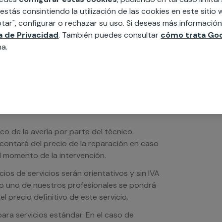
edida incluyendo todo lo que necesites:
 estás consintiendo la utilización de las cookies en este siti
ésticos, etc. Cuéntanos que necesitas
tar", configurar o rechazar su uso. Si deseas más informació
ca de Privacidad
. También puedes consultar
cómo trata Goo
na.
ico de la avería por parte del técnico
scontará del precio de la reparación en caso
 momento de la intervención.
os de servicios serán orientativos y sin IVA
sto uno de nuestros profesionales se pondrá
l precio definitivo de este servicio.
ra servicios estándar. En el caso de