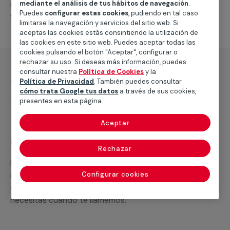
intervenciones a realizar, o la mano de obra que hará
mediante el análisis de tus hábitos de navegación
.
Puedes
configurar estas cookies
, pudiendo en tal caso
falta para completar tu proyecto.
limitarse la navegación y servicios del sitio web. Si
aceptas las cookies estás consintiendo la utilización de
las cookies en este sitio web. Puedes aceptar todas las
cookies pulsando el botón "Aceptar", configurar o
rechazar su uso. Si deseas más información, puedes
consultar nuestra
Política de Cookies
y la
¿Qué incluye?
Política de Privacidad
. También puedes consultar
cómo trata Google tus datos
a través de sus cookies,
Desplazamiento
presentes en esta página.
Aceptar
Recuerda que en MULTIMAP
Rechazar
Podemos ofrecer cualquier servicio a medida
incluyendo todo lo que necesites: materiales,
Configurar cookies
equipamientos, electrodomésticos, etc. Cuéntanos que
necesitas cuando te llamemos.