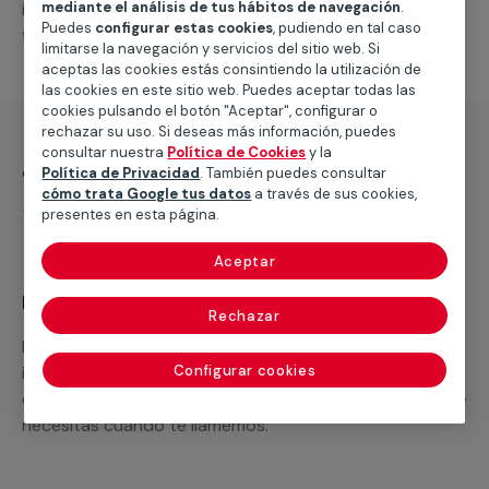
intervenciones a realizar, o la mano de obra que hará
mediante el análisis de tus hábitos de navegación
.
Puedes
configurar estas cookies
, pudiendo en tal caso
falta para completar tu proyecto.
limitarse la navegación y servicios del sitio web. Si
aceptas las cookies estás consintiendo la utilización de
las cookies en este sitio web. Puedes aceptar todas las
cookies pulsando el botón "Aceptar", configurar o
rechazar su uso. Si deseas más información, puedes
consultar nuestra
Política de Cookies
y la
¿Qué incluye?
Política de Privacidad
. También puedes consultar
cómo trata Google tus datos
a través de sus cookies,
Desplazamiento
presentes en esta página.
Aceptar
Recuerda que en MULTIMAP
Rechazar
Podemos ofrecer cualquier servicio a medida
incluyendo todo lo que necesites: materiales,
Configurar cookies
equipamientos, electrodomésticos, etc. Cuéntanos que
necesitas cuando te llamemos.