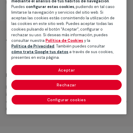
mediante el análisis de tus hábitos de navegación
.
falta para completar tu proyecto.
Puedes
configurar estas cookies
, pudiendo en tal caso
limitarse la navegación y servicios del sitio web. Si
aceptas las cookies estás consintiendo la utilización de
las cookies en este sitio web. Puedes aceptar todas las
cookies pulsando el botón "Aceptar", configurar o
rechazar su uso. Si deseas más información, puedes
¿Qué incluye?
consultar nuestra
Política de Cookies
y la
Política de Privacidad
. También puedes consultar
Desplazamiento
cómo trata Google tus datos
a través de sus cookies,
presentes en esta página.
Aceptar
Recuerda que en MULTIMAP
Rechazar
Podemos ofrecer cualquier servicio a medida
incluyendo todo lo que necesites: materiales,
Configurar cookies
equipamientos, electrodomésticos, etc. Cuéntanos que
necesitas cuando te llamemos.