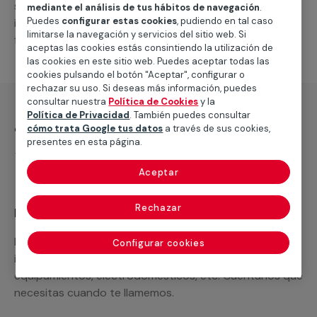
suministro de los materiales necesarios, las
mediante el análisis de tus hábitos de navegación
.
Puedes
configurar estas cookies
, pudiendo en tal caso
intervenciones a realizar, o la mano de obra que hará
limitarse la navegación y servicios del sitio web. Si
falta para completar tu proyecto.
aceptas las cookies estás consintiendo la utilización de
las cookies en este sitio web. Puedes aceptar todas las
cookies pulsando el botón "Aceptar", configurar o
rechazar su uso. Si deseas más información, puedes
consultar nuestra
Política de Cookies
y la
Política de Privacidad
. También puedes consultar
¿Qué incluye?
cómo trata Google tus datos
a través de sus cookies,
presentes en esta página.
Desplazamiento
Aceptar
Rechazar
Recuerda que en MULTIMAP
Podemos ofrecer cualquier servicio a medida
Configurar cookies
incluyendo todo lo que necesites: materiales,
equipamientos, electrodomésticos, etc. Cuéntanos que
necesitas cuando te llamemos.