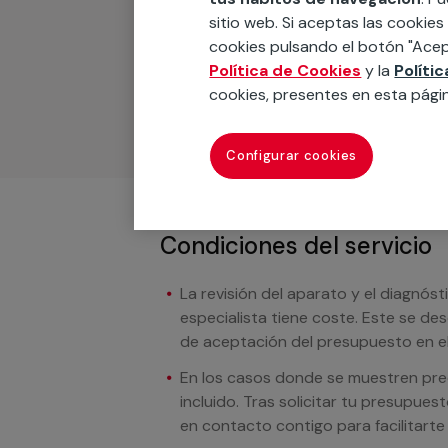
sitio web. Si aceptas las cookies
Podemos ofrecer cualquier servicio a m
cookies pulsando el botón "Acep
materiales, equipamientos, electrodom
Política de Cookies
y la
Políti
cuando te llamemos.
cookies, presentes en esta pági
Configurar cookies
Condiciones del servicio
La revisión del aparato y el diagnóst
especialista tiene coste. Este se de
de aceptación del presupuesto en el
En los casos donde se muestren preci
incluido. Tras solicitar tu presupue
en contacto contigo para facilitarte e