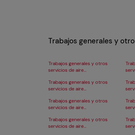
Trabajos generales y otro
Trabajos generales y otros
Trab
servicios de aire
serv
acondicionado en Albacete
aco
Trabajos generales y otros
Trab
servicios de aire
serv
acondicionado en
aco
Trabajos generales y otros
Trab
Alicante/Alacant
servicios de aire
serv
acondicionado en Almería
aco
Trabajos generales y otros
Trab
servicios de aire
serv
acondicionado en Badajoz
aco