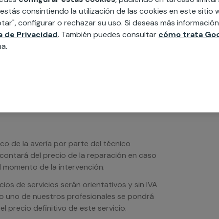
 estás consintiendo la utilización de las cookies en este siti
edida incluyendo todo lo que necesites:
tar", configurar o rechazar su uso. Si deseas más informació
ésticos, etc. Cuéntanos que necesitas
ca de Privacidad
. También puedes consultar
cómo trata Goo
na.
ico de la avería por parte del técnico
scontará del precio de la reparación en caso
 momento de la intervención.
os de servicios serán orientativos y sin IVA
sto uno de nuestros profesionales se pondrá
l precio definitivo de este servicio.