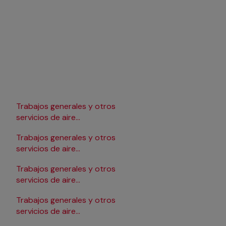
Trabajos generales y otros
Trabajos generales y 
servicios de aire
servicios de aire
acondicionado en Lleida
acondicionado en
Trabajos generales y otros
Trabajos generales y 
Pamplona/Iruña
servicios de aire
servicios de aire
acondicionado en Logroño
acondicionado en Sa
Trabajos generales y otros
Trabajos generales y 
servicios de aire
servicios de aire
acondicionado en Madrid
acondicionado en Sa
Trabajos generales y otros
Trabajos generales y 
servicios de aire
servicios de aire
acondicionado en Málaga
acondicionado en Sevi