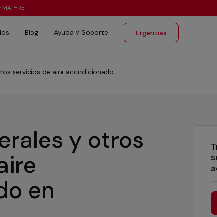
te MAPFRE
ios
Blog
Ayuda y Soporte
Urgencias
tros servicios de aire acondicionado
erales y otros
T
aire
s
a
ado
en