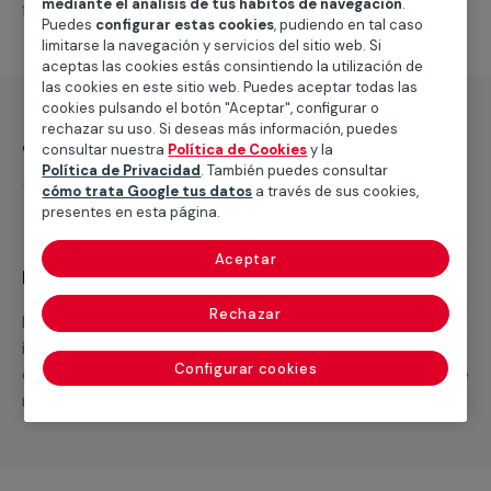
mediante el análisis de tus hábitos de navegación
.
falta para completar tu proyecto.
Puedes
configurar estas cookies
, pudiendo en tal caso
limitarse la navegación y servicios del sitio web. Si
aceptas las cookies estás consintiendo la utilización de
las cookies en este sitio web. Puedes aceptar todas las
cookies pulsando el botón "Aceptar", configurar o
rechazar su uso. Si deseas más información, puedes
¿Qué incluye?
consultar nuestra
Política de Cookies
y la
Política de Privacidad
. También puedes consultar
Desplazamiento
cómo trata Google tus datos
a través de sus cookies,
presentes en esta página.
Aceptar
Recuerda que en MULTIMAP
Rechazar
Podemos ofrecer cualquier servicio a medida
incluyendo todo lo que necesites: materiales,
Configurar cookies
equipamientos, electrodomésticos, etc. Cuéntanos que
necesitas cuando te llamemos.