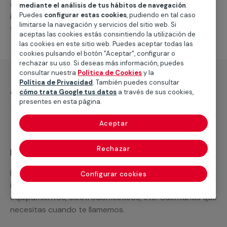
suministro de los materiales necesarios, las
mediante el análisis de tus hábitos de navegación
.
Puedes
configurar estas cookies
, pudiendo en tal caso
intervenciones a realizar, o la mano de obra que hará
limitarse la navegación y servicios del sitio web. Si
falta para completar tu proyecto.
aceptas las cookies estás consintiendo la utilización de
las cookies en este sitio web. Puedes aceptar todas las
cookies pulsando el botón "Aceptar", configurar o
rechazar su uso. Si deseas más información, puedes
consultar nuestra
Política de Cookies
y la
Política de Privacidad
. También puedes consultar
¿Qué incluye?
cómo trata Google tus datos
a través de sus cookies,
presentes en esta página.
Desplazamiento
Aceptar
Rechazar
Recuerda que en MULTIMAP
Podemos ofrecer cualquier servicio a medida
Configurar cookies
incluyendo todo lo que necesites: materiales,
equipamientos, electrodomésticos, etc. Cuéntanos que
necesitas cuando te llamemos.