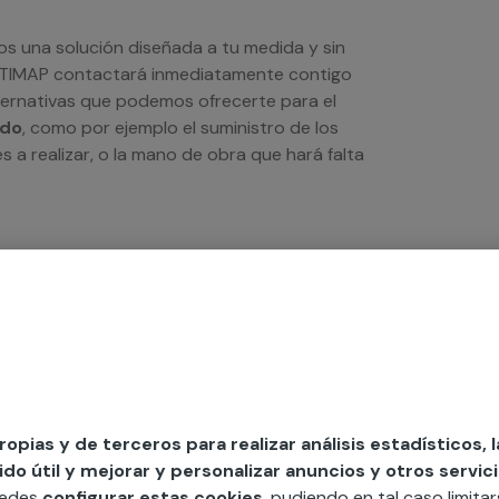
os una solución diseñada a tu medida y sin
LTIMAP contactará inmediatamente contigo
lternativas que podemos ofrecerte para el
ado
, como por ejemplo el suministro de los
s a realizar, o la mano de obra que hará falta
propias y de terceros para realizar análisis estadísticos, 
o útil y mejorar y personalizar anuncios y otros servici
uedes
configurar estas cookies
, pudiendo en tal caso limita