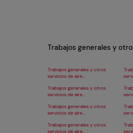
Trabajos generales y otro
Trabajos generales y otros
Trab
servicios de aire
serv
acondicionado en Albacete
aco
Trabajos generales y otros
Trab
servicios de aire
serv
acondicionado en
aco
Trabajos generales y otros
Trab
Alicante/Alacant
servicios de aire
serv
acondicionado en Almería
aco
Trabajos generales y otros
Trab
servicios de aire
serv