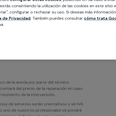
MAP
 estás consintiendo la utilización de las cookies en este siti
tar", configurar o rechazar su uso. Si deseas más informació
edida incluyendo todo lo que necesites:
ca de Privacidad
. También puedes consultar
cómo trata Goo
ésticos, etc. Cuéntanos que necesitas
na.
ico de la avería por parte del técnico
scontará del precio de la reparación en caso
 momento de la intervención.
os de servicios serán orientativos y sin IVA
sto uno de nuestros profesionales se pondrá