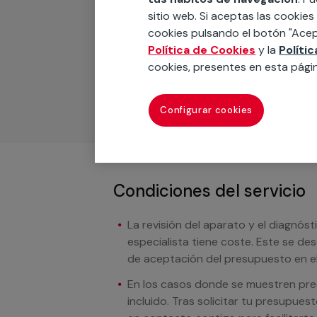
Recuerda que en MULTI
sitio web. Si aceptas las cookies
cookies pulsando el botón "Acep
Podemos ofrecer cualquier servicio a m
Política de Cookies
y la
Políti
materiales, equipamientos, electrodom
cookies, presentes en esta pági
cuando te llamemos.
Configurar cookies
Condiciones del servicio
La revisión del aparato y el diagnóst
especialista tiene coste. Este se de
de aceptación del presupuesto en el
En los casos donde se muestren preci
incluido. Tras solicitar tu presupue