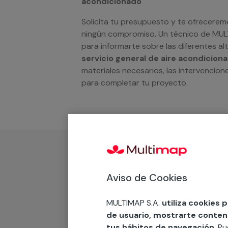
acondicionado
Solicita tu presupuesto y te ofrecerem
ningún compromiso. Un técnico de MU
para informarte sobre las diferentes a
servicio general de aire acondicion
materiales necesarios, las intervencione
para completar tu proyecto.
¿Qué incluye?
Aviso de Cookies
Desplazamiento
MULTIMAP S.A.
utiliza cookies 
de usuario, mostrarte contenid
tus hábitos de navegación
. P