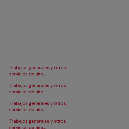
Trabajos generales y otros
Trabajos generales y 
servicios de aire
servicios de aire
acondicionado en Lleida
acondicionado en
Trabajos generales y otros
Trabajos generales y 
Pamplona/Iruña
servicios de aire
servicios de aire
acondicionado en Logroño
acondicionado en Sa
Trabajos generales y otros
Trabajos generales y 
servicios de aire
servicios de aire
acondicionado en Madrid
acondicionado en Sa
Trabajos generales y otros
Trabajos generales y 
servicios de aire
servicios de aire