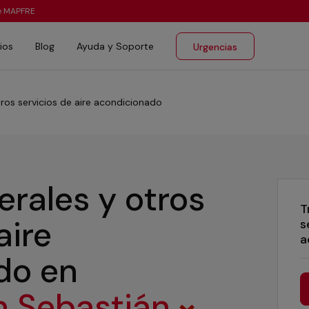
te MAPFRE
ios
Blog
Ayuda y Soporte
Urgencias
tros servicios de aire acondicionado
erales y otros
T
aire
s
a
ado
en
n Sebastián