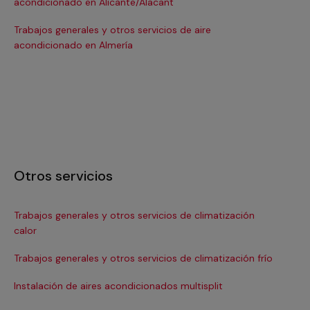
acondicionado en Alicante/Alacant
ac
Trabajos generales y otros servicios de aire
Tra
acondicionado en Almería
ac
Otros servicios
Trabajos generales y otros servicios de climatización
In
calor
Ma
Trabajos generales y otros servicios de climatización frío
Ma
Instalación de aires acondicionados multisplit
Ma