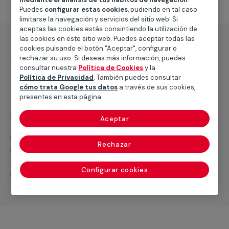
Puedes
configurar estas cookies
, pudiendo en tal caso
limitarse la navegación y servicios del sitio web. Si
aceptas las cookies estás consintiendo la utilización de
las cookies en este sitio web. Puedes aceptar todas las
cookies pulsando el botón "Aceptar", configurar o
¿Qué incluye?
rechazar su uso. Si deseas más información, puedes
consultar nuestra
Política de Cookies
y la
Desplazamiento
Política de Privacidad
. También puedes consultar
cómo trata Google tus datos
a través de sus cookies,
presentes en esta página.
Recuerda que en MULTIMAP
Aceptar
Podemos ofrecer cualquier servicio a medida
Rechazar
incluyendo todo lo que necesites: materiales,
equipamientos, electrodomésticos, etc. Cuéntanos que
Configurar cookies
necesitas cuando te llamemos.