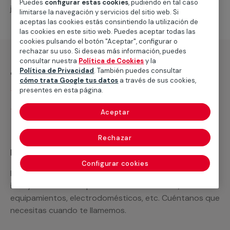
Puedes
configurar estas cookies
, pudiendo en tal caso
jardín.
limitarse la navegación y servicios del sitio web. Si
aceptas las cookies estás consintiendo la utilización de
las cookies en este sitio web. Puedes aceptar todas las
cookies pulsando el botón "Aceptar", configurar o
rechazar su uso. Si deseas más información, puedes
consultar nuestra
Política de Cookies
y la
¿Qué incluye?
Política de Privacidad
. También puedes consultar
cómo trata Google tus datos
a través de sus cookies,
Desplazamiento
presentes en esta página.
Presupuesto gratis y sin compromiso
Aceptar
Rechazar
Recuerda que en MULTIMAP
Configurar cookies
Podemos ofrecer cualquier servicio a medida
incluyendo todo lo que necesites: materiales,
equipamientos, electrodomésticos, etc. Cuéntanos que
necesitas cuando te llamemos.