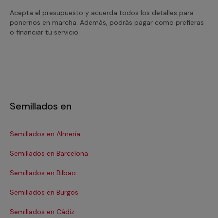
Acepta el presupuesto y acuerda todos los detalles para
ponernos en marcha. Además, podrás pagar como prefieras
o financiar tu servicio.
Semillados en
Semillados en Almería
Se
Semillados en Barcelona
Se
Semillados en Bilbao
Se
Semillados en Burgos
Se
Semillados en Cádiz
Se