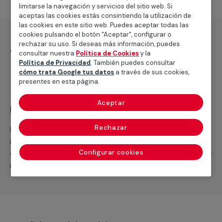
limitarse la navegación y servicios del sitio web. Si
aceptas las cookies estás consintiendo la utilización de
las cookies en este sitio web. Puedes aceptar todas las
cookies pulsando el botón "Aceptar", configurar o
rechazar su uso. Si deseas más información, puedes
¿Qué incluye?
consultar nuestra
Política de Cookies
y la
Política de Privacidad
. También puedes consultar
Servicio de recogida y entrega en domicilio
cómo trata Google tus datos
a través de sus cookies,
presentes en esta página.
Aceptar
Recuerda que en MULTIMAP
Rechazar
Podemos ofrecer cualquier servicio a medida
incluyendo todo lo que necesites: materiales,
equipamientos, electrodomésticos, etc. Cuéntanos que
Configurar cookies
necesitas cuando te llamemos.