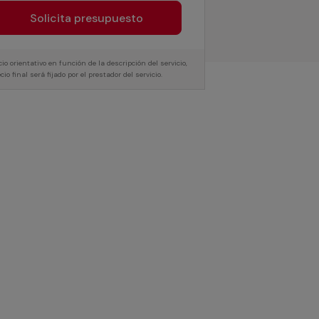
Solicita presupuesto
cio orientativo en función de la descripción del servicio,
ecio final será fijado por el prestador del servicio.