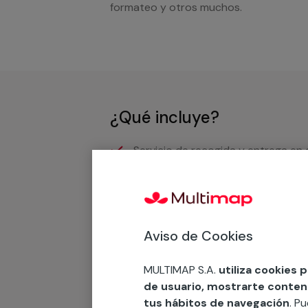
formateo y otros muchos.
¿Qué incluye?
Servicio de recogida y entrega en 
Recuerda que en MULTI
Aviso de Cookies
Podemos ofrecer cualquier servicio a m
materiales, equipamientos, electrodom
MULTIMAP S.A.
utiliza cookies 
cuando te llamemos.
de usuario, mostrarte contenid
tus hábitos de navegación
. P