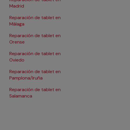
Madrid
Santander
Reparación de tablet en
Reparación de tablet e
Málaga
Reparación de tablet
Reparación de tablet en
Tarragona
Orense
Reparación de tablet
Reparación de tablet en
Valencia
Oviedo
Reparación de tablet
Reparación de tablet en
Valladolid
Pamplona/Iruña
Reparación de tablet
Reparación de tablet en
Reparación de tablet
Salamanca
Vitoria-Gasteiz