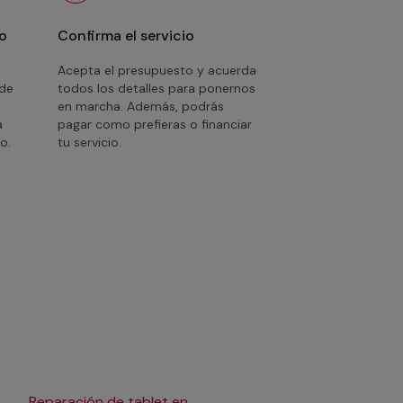
o
Confirma el servicio
Acepta el presupuesto y acuerda
 de
todos los detalles para ponernos
en marcha. Además, podrás
a
pagar como prefieras o financiar
o.
tu servicio.
Reparación de tablet en
Reparación de tablet