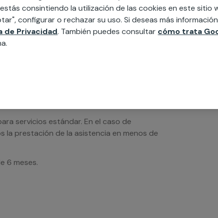
 estás consintiendo la utilización de las cookies en este siti
tar", configurar o rechazar su uso. Si deseas más informació
ca de Privacidad
. También puedes consultar
cómo trata Goo
na.
os de servicios serán orientativos y sin IVA
sto uno de nuestros profesionales se pondrá
l precio definitivo de este servicio.
ra servicios estándar. En el caso de
s la prestación de la asistencia en menos de
de 6 meses.