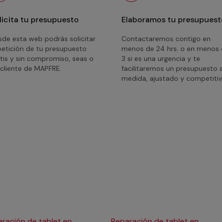
licita tu presupuesto
Elaboramos tu presupuest
de esta web podrás solicitar
Contactaremos contigo en
petición de tu presupuesto
menos de 24 hrs. o en menos
tis y sin compromiso, seas o
3 si es una urgencia y te
cliente de MAPFRE.
facilitaremos un presupuesto 
medida, ajustado y competitiv
ración de tablet en
Reparación de tablet en