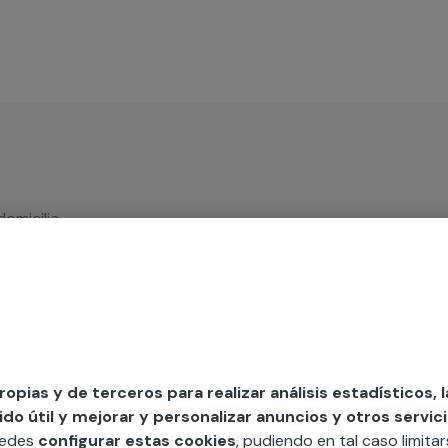
domicilio
MAP
edida incluyendo todo lo que necesites:
ésticos, etc. Cuéntanos que necesitas
propias y de terceros para realizar análisis estadísticos, 
o útil y mejorar y personalizar anuncios y otros servici
uedes
configurar estas cookies
, pudiendo en tal caso limita