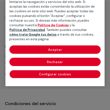
limitarse la navegación y servicios del sitio web. Si
aceptas las cookies estás consintiendo la utilización de
las cookies en este sitio web. Puedes aceptar todas las
¿Qué incluye?
cookies pulsando el botón "Aceptar", configurar o
rechazar su uso. Si deseas más información, puedes
Servicio de recogida y entrega en domicilio
consultar nuestra
Política de Cookies
y la
Política de Privacidad
. También puedes consultar
cómo trata Google tus datos
a través de sus cookies,
presentes en esta página.
Recuerda que en MULTIMAP
Aceptar
Podemos ofrecer cualquier servicio a medida
incluyendo todo lo que necesites: materiales,
Rechazar
equipamientos, electrodomésticos, etc. Cuéntanos que
necesitas cuando te llamemos.
Configurar cookies
Condiciones del servicio