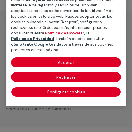
limitarse la navegación y servicios del sitio web. Si
aceptas las cookies estás consintiendo la utilización de
las cookies en este sitio web. Puedes aceptar todas las
cookies pulsando el botón "Aceptar", configurar o
¿Qué incluye?
rechazar su uso. Si deseas más información, puedes
consultar nuestra
Política de Cookies
y la
Política de Privacidad
. También puedes consultar
Desplazamiento
cómo trata Google tus datos
a través de sus cookies,
presentes en esta página.
Presupuesto gratis y sin compromiso
Aceptar
Recuerda que en MULTIMAP
Rechazar
Podemos ofrecer cualquier servicio a medida
Configurar cookies
incluyendo todo lo que necesites: materiales,
equipamientos, electrodomésticos, etc. Cuéntanos que
necesitas cuando te llamemos.