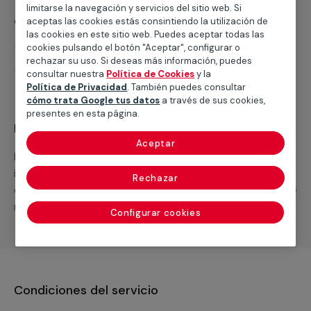
limitarse la navegación y servicios del sitio web. Si
¿Qué incluye?
aceptas las cookies estás consintiendo la utilización de
las cookies en este sitio web. Puedes aceptar todas las
Desplazamiento
cookies pulsando el botón "Aceptar", configurar o
rechazar su uso. Si deseas más información, puedes
Presupuesto gratis y sin compromiso
consultar nuestra
Política de Cookies
y la
Política de Privacidad
. También puedes consultar
cómo trata Google tus datos
a través de sus cookies,
presentes en esta página.
Recuerda que en MULTIMAP
Aceptar
Podemos ofrecer cualquier servicio a medida
incluyendo todo lo que necesites: materiales,
Rechazar
equipamientos, electrodomésticos, etc. Cuéntanos que
necesitas cuando te llamemos.
Configurar cookies
Condiciones del servicio