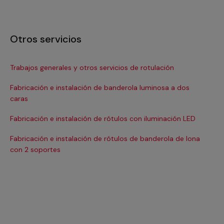
Otros servicios
Trabajos generales y otros servicios de rotulación
Fab
il
Fabricación e instalación de banderola luminosa a dos
caras
Fab
co
Fabricación e instalación de rótulos con iluminación LED
Fab
Fabricación e instalación de rótulos de banderola de lona
dig
con 2 soportes