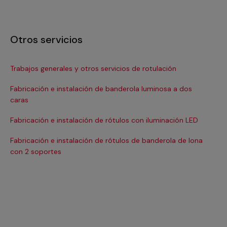
Otros servicios
Trabajos generales y otros servicios de rotulación
Fab
il
Fabricación e instalación de banderola luminosa a dos
caras
Fab
co
Fabricación e instalación de rótulos con iluminación LED
Fab
Fabricación e instalación de rótulos de banderola de lona
dig
con 2 soportes