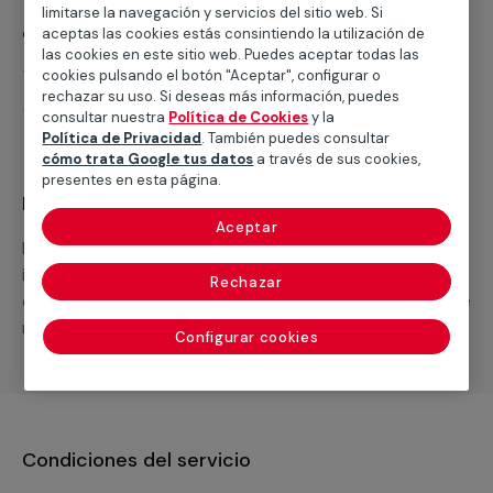
limitarse la navegación y servicios del sitio web. Si
¿Qué incluye?
aceptas las cookies estás consintiendo la utilización de
las cookies en este sitio web. Puedes aceptar todas las
Desplazamiento
cookies pulsando el botón "Aceptar", configurar o
rechazar su uso. Si deseas más información, puedes
Presupuesto gratis y sin compromiso
consultar nuestra
Política de Cookies
y la
Política de Privacidad
. También puedes consultar
cómo trata Google tus datos
a través de sus cookies,
presentes en esta página.
Recuerda que en MULTIMAP
Aceptar
Podemos ofrecer cualquier servicio a medida
incluyendo todo lo que necesites: materiales,
Rechazar
equipamientos, electrodomésticos, etc. Cuéntanos que
necesitas cuando te llamemos.
Configurar cookies
Condiciones del servicio