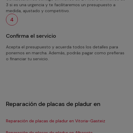
3 si es una urgencia y te facilitaremos un presupuesto a
medida, ajustado y competitivo.
4
Confirma el servicio
Acepta el presupuesto y acuerda todos los detalles para
ponernos en marcha. Además, podrás pagar como prefieras
o financiar tu servicio.
Reparación de placas de pladur en
Reparación de placas de pladur en Vitoria-Gasteiz
Re
Reparación de placas de pladur en Albacete
Re