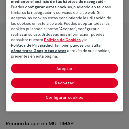
mediante el análisis de tus hábitos de navegación
.
adecuados.
Puedes
configurar estas cookies
, pudiendo en tal caso
limitarse la navegación y servicios del sitio web. Si
aceptas las cookies estás consintiendo la utilización de
las cookies en este sitio web. Puedes aceptar todas las
cookies pulsando el botón "Aceptar", configurar o
rechazar su uso. Si deseas más información, puedes
¿Qué incluye?
consultar nuestra
Política de Cookies
y la
Política de Privacidad
. También puedes consultar
cómo trata Google tus datos
a través de sus cookies,
Desplazamiento
presentes en esta página.
Presupuesto gratis y sin compromiso
Aceptar
Mano de obra hasta 1 hora
Rechazar
¿Qué no incluye?
Configurar cookies
Materiales
Recuerda que en MULTIMAP