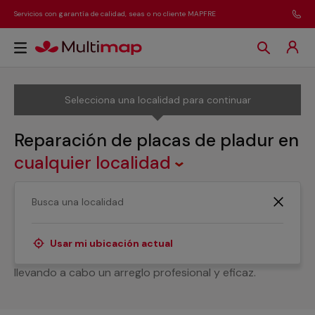
Servicios con garantía de calidad, seas o no cliente MAPFRE
Selecciona una localidad para continuar
Reparación de placas de pladur
en
cualquier localidad
¿Buscas a profesionales de la reparación de placas de
pladur? Aquí los tienes. Trabajamos con un equipo de
especialistas que tiene en cuenta todas tus
Usar mi ubicación actual
necesidades para mejorar el estado de estos tejados,
llevando a cabo un arreglo profesional y eficaz.