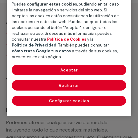
Puedes
configurar estas cookies
, pudiendo en tal caso
limitarse la navegación y servicios del sitio web. Si
aceptas las cookies estás consintiendo la utilización de
¿Qué incluye?
las cookies en este sitio web. Puedes aceptar todas las
cookies pulsando el botón "Aceptar", configurar o
Desplazamiento
rechazar su uso. Si deseas más información, puedes
consultar nuestra
Política de Cookies
y la
Presupuesto gratis y sin compromiso
Política de Privacidad
. También puedes consultar
cómo trata Google tus datos
a través de sus cookies,
Mano de obra de reparación hasta 1 hora
presentes en esta página.
Aceptar
¿Qué no incluye?
Rechazar
Materiales
Configurar cookies
Recuerda que en MULTIMAP
Podemos ofrecer cualquier servicio a medida
incluyendo todo lo que necesites: materiales,
equipamientos, electrodomésticos, etc. Cuéntanos que