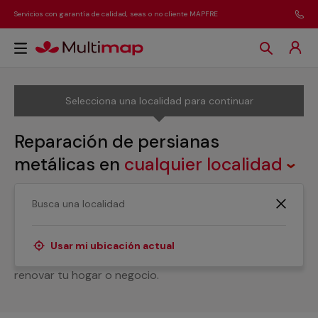
Servicios con garantía de calidad, seas o no cliente MAPFRE
Selecciona una localidad para continuar
Reparación de persianas
metálicas
en
cualquier localidad
¿Necesitas ayuda con cualquier tipo de reparación de
persianas metálicas? Nuestros servicios profesionales
cubren cualquier necesidad que requieras sobre la
Usar mi ubicación actual
instalación y arreglo de persianas metálicas para
renovar tu hogar o negocio.