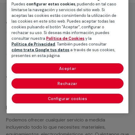
Puedes
configurar estas cookies
, pudiendo en tal caso
limitarse la navegación y servicios del sitio web. Si
aceptas las cookies estás consintiendo la utilización de
¿Qué incluye?
las cookies en este sitio web. Puedes aceptar todas las
cookies pulsando el botón "Aceptar", configurar o
Desplazamiento
rechazar su uso. Si deseas más información, puedes
consultar nuestra
Política de Cookies
y la
Presupuesto gratis y sin compromiso
Política de Privacidad
. También puedes consultar
cómo trata Google tus datos
a través de sus cookies,
Mano de obra de reparación hasta 1 hora
presentes en esta página.
Aceptar
¿Qué no incluye?
Rechazar
Materiales
Configurar cookies
Recuerda que en MULTIMAP
Podemos ofrecer cualquier servicio a medida
incluyendo todo lo que necesites: materiales,
equipamientos, electrodomésticos, etc. Cuéntanos que