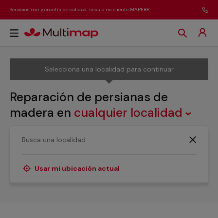
Servicios con garantía de calidad, seas o no cliente MAPFRE
Selecciona una localidad para continuar
Reparación de persianas de
madera
en
cualquier localidad
¿Necesitas reparar de persianas de madera?
Contamos con toda una red de profesionales que
podrán hacerse cargo de esta reparación por toda
Usar mi ubicación actual
España.