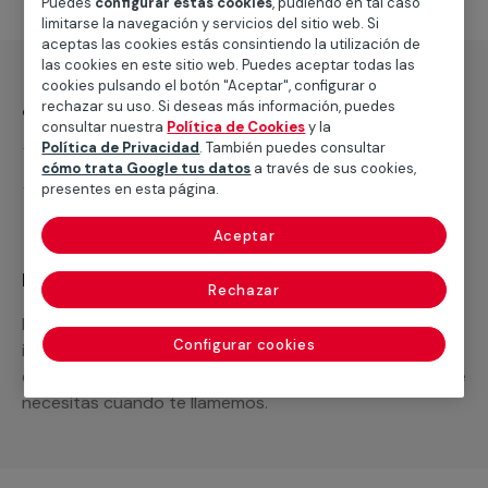
Puedes
configurar estas cookies
, pudiendo en tal caso
limitarse la navegación y servicios del sitio web. Si
aceptas las cookies estás consintiendo la utilización de
las cookies en este sitio web. Puedes aceptar todas las
cookies pulsando el botón "Aceptar", configurar o
¿Qué incluye?
rechazar su uso. Si deseas más información, puedes
consultar nuestra
Política de Cookies
y la
Desplazamiento
Política de Privacidad
. También puedes consultar
cómo trata Google tus datos
a través de sus cookies,
Presupuesto gratis y sin compromiso
presentes en esta página.
Aceptar
Recuerda que en MULTIMAP
Rechazar
Podemos ofrecer cualquier servicio a medida
Configurar cookies
incluyendo todo lo que necesites: materiales,
equipamientos, electrodomésticos, etc. Cuéntanos que
necesitas cuando te llamemos.