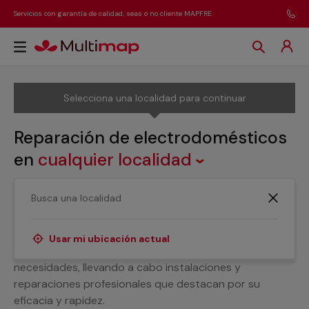
Servicios con garantía de calidad, seas o no cliente MAPFRE
Selecciona una localidad para continuar
Reparación de electrodomésticos
en
cualquier localidad
¿Buscas a profesionales de la reparación de
electrodomésticos? Si es así, te animamos a que hagas
tu encargo aquí. Trabajamos con un equipo de
Usar mi ubicación actual
especialistas que tiene en cuenta todas tus
necesidades, llevando a cabo instalaciones y
reparaciones profesionales que destacan por su
eficacia y rapidez.