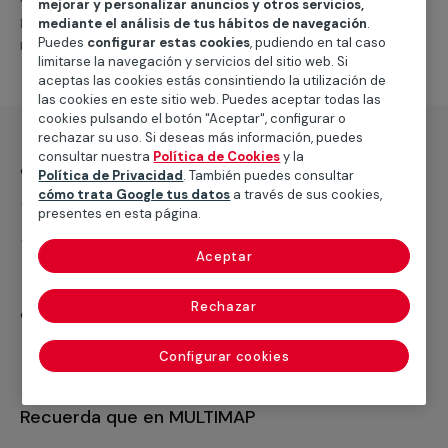
mejorar y personalizar anuncios y otros servicios,
grandes electrodomésticos, así como los materiales
mediante el análisis de tus hábitos de navegación
.
necesarios para su reparación.
Puedes
configurar estas cookies
, pudiendo en tal caso
limitarse la navegación y servicios del sitio web. Si
aceptas las cookies estás consintiendo la utilización de
las cookies en este sitio web. Puedes aceptar todas las
cookies pulsando el botón "Aceptar", configurar o
rechazar su uso. Si deseas más información, puedes
consultar nuestra
Política de Cookies
y la
¿Qué incluye?
Política de Privacidad
. También puedes consultar
cómo trata Google tus datos
a través de sus cookies,
Desplazamiento
presentes en esta página.
Mano de obra de reparación
Aceptar
¿Qué no incluye?
Rechazar
Materiales
Configurar cookies
Recuerda que en MULTIMAP