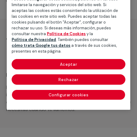
necesites.
limitarse la navegación y servicios del sitio web. Si
aceptas las cookies estás consintiendo la utilización de
las cookies en este sitio web. Puedes aceptar todas las
cookies pulsando el botón "Aceptar", configurar o
rechazar su uso. Si deseas más información, puedes
consultar nuestra
Política de Cookies
y la
¿Qué incluye?
Política de Privacidad
. También puedes consultar
cómo trata Google tus datos
a través de sus cookies,
Servicio de recogida y entrega en domicilio
presentes en esta página.
Aceptar
Recuerda que en MULTIMAP
Rechazar
Podemos ofrecer cualquier servicio a medida
incluyendo todo lo que necesites: materiales,
Configurar cookies
equipamientos, electrodomésticos, etc. Cuéntanos que
necesitas cuando te llamemos.